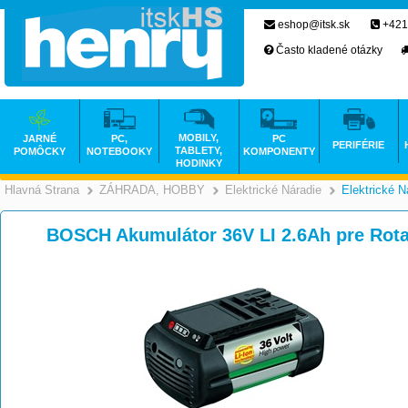
eshop@itsk.sk
+421
Často kladené otázky
MOBILY,
JARNÉ
PC,
PC
PERIFÉRIE
TABLETY,
POMÔCKY
NOTEBOOKY
KOMPONENTY
HODINKY
Hlavná Strana
ZÁHRADA, HOBBY
Elektrické Náradie
Elektrické N
>
>
BOSCH Akumulátor 36V LI 2.6Ah pre Rota