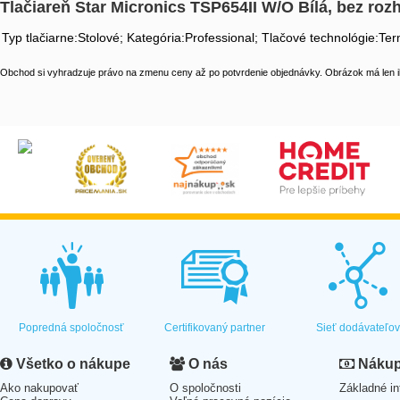
Tlačiareň Star Micronics TSP654II W/O Bílá, bez roz
Typ tlačiarne:Stolové; Kategória:Professional; Tlačové technológie:Te
Obchod si vyhradzuje právo na zmenu ceny až po potvrdenie objednávky. Obrázok má len il
Popredná spoločnosť
Certifikovaný partner
Sieť dodávateľo
Všetko o nákupe
O nás
Nákup 
Ako nakupovať
O spoločnosti
Základné in