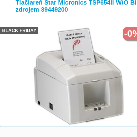
>
>
Tlačiareň Star Micronics TSP654II W/O Bíl
zdrojem 39449200
BLACK FRIDAY
-0