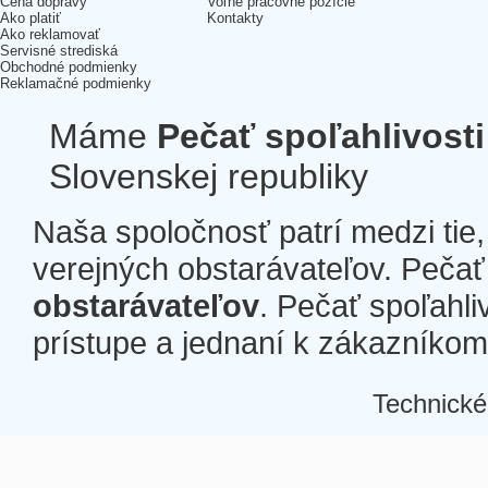
Cena dopravy
Voľné pracovné pozície
Ako platiť
Kontakty
Ako reklamovať
Servisné strediská
Obchodné podmienky
Reklamačné podmienky
Máme
Pečať spoľahlivosti
Slovenskej republiky
Naša spoločnosť patrí medzi tie
verejných obstarávateľov. Pečať 
obstarávateľov
. Pečať spoľahli
prístupe a jednaní k zákazníkom a
Technické
Â
Â
Â