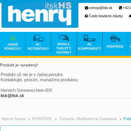
eshop@itsk.sk
+421
Často kladené otázky
MOBILY,
JARNÉ
PC,
PC
PERIFÉRIE
TABLETY,
POMÔCKY
NOTEBOOKY
KOMPONENTY
HODINKY
Produkt je vyradený!
Produkt už nie je v našej ponuke.
Kontaktujte, prosím, manažéra produktu:
Henrich Sonnenschein-ID0
itsk@itsk.sk
Hlavná Strana
PERIFÉRIE
Tlačiarne, Multifunkčné Zariadenia
Pokl