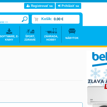
Registrovať sa
Prihlásiť sa
Košík:
0.00 €
anie >>
SOFTWARE, E-
ŠPORT,
ZÁHRADA,
NÁBYTOK
KNIHY
ZDRAVIE
HOBBY