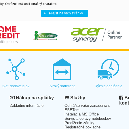
y. Obrázok má len ilustračný charakter.
Prejsť na vrch stránky...
Sieť dodávateľov
Široký sortiment
Rýchle doručenie
Nákup na splátky
Služby
Bu
kont
Základné informácie
Ochráňte vaše zariadenia s
ESETom
Inštalácia MS Office
Servis a opravy notebookov
Predĺženie záruky
Registračné pokladne