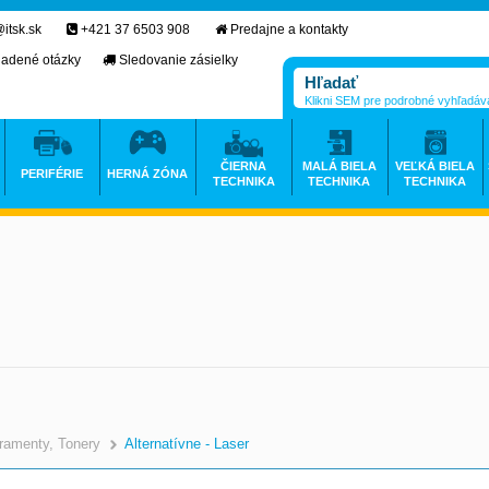
itsk.sk
+421 37 6503 908
Predajne a kontakty
ladené otázky
Sledovanie zásielky
Klikni SEM pre podrobné vyhľadáv
ČIERNA
MALÁ BIELA
VEĽKÁ BIELA
PERIFÉRIE
HERNÁ ZÓNA
TECHNIKA
TECHNIKA
TECHNIKA
ramenty, Tonery
Alternatívne - Laser