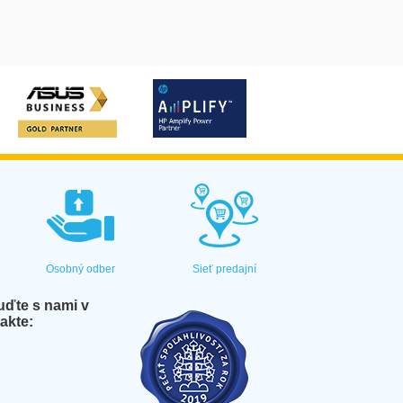
Osobný odber
Sieť predajní
ďte s nami v
akte: