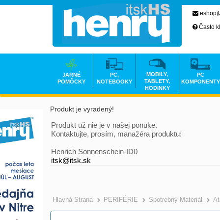
eshop@
Často k
MOBILY,
JARNÉ
PC,
PC
TABLETY,
POMÔCKY
NOTEBOOKY
KOMPONENTY
HODINKY
Produkt je vyradený!
Produkt už nie je v našej ponuke.
Kontaktujte, prosím, manažéra produktu:
Henrich Sonnenschein-ID0
itsk@itsk.sk
Hlavná Strana
PERIFÉRIE
Spotrebný Materiál
At