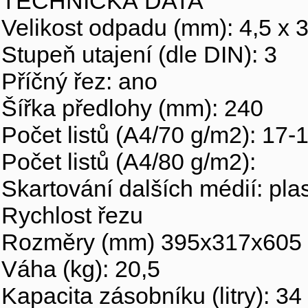
TECHNICKÁ DATA
Velikost odpadu (mm): 4,5 x 
Stupeň utajení (dle DIN): 3
Příčný řez: ano
Šířka předlohy (mm): 240
Počet listů (A4/70 g/m2): 17-
Počet listů (A4/80 g/m2
Skartování dalších médií: plast
Rychlost řez
Rozměry (mm) 395x317x60
Váha (kg): 20,5
Kapacita zásobníku (litry): 34