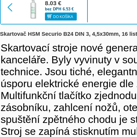
8.03
€
bez DPH
6.53
€
DO KOŠÍKA
Skartovač HSM Securio B24 DIN 3, 4,5x30mm, 16 lis
Skartovací stroje nové gene
kanceláře. Byly vyvinuty v so
technice. Jsou tiché, elegant
úsporu elektrické energie dl
Multifunkční tlačítko zjednod
zásobníku, zahlcení nožů, o
spuštění zpětného chodu je s
Stroj se zapíná stisknutím mul