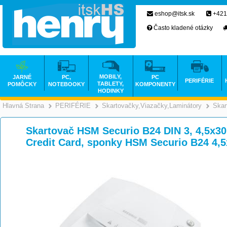
eshop@itsk.sk
+421
Často kladené otázky
MOBILY,
JARNÉ
PC,
PC
PERIFÉRIE
TABLETY,
POMÔCKY
NOTEBOOKY
KOMPONENTY
HODINKY
Hlavná Strana
PERIFÉRIE
Skartovačky,Viazačky,Laminátory
Skar
>
>
Skartovač HSM Securio B24 DIN 3, 4,5x30
Credit Card, sponky HSM Securio B24 4,