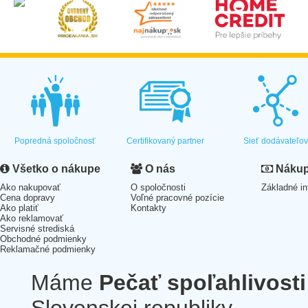
Popredná spoločnosť
Certifikovaný partner
Sieť dodávateľo
Všetko o nákupe
O nás
Nákup 
Ako nakupovať
O spoločnosti
Základné in
Cena dopravy
Voľné pracovné pozície
Ako platiť
Kontakty
Ako reklamovať
Servisné strediská
Obchodné podmienky
Reklamačné podmienky
Máme
Pečať spoľahlivosti