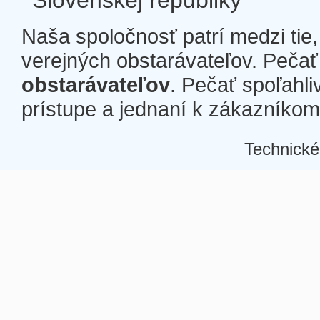
Slovenskej republiky
Naša spoločnosť patrí medzi tie
verejných obstarávateľov. Pečať 
obstarávateľov
. Pečať spoľahli
prístupe a jednaní k zákazníkom a
Technické
Â
Â
Â