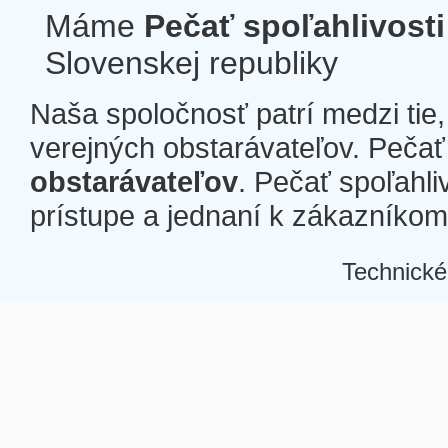
Máme
Pečať spoľahlivosti
Slovenskej republiky
Naša spoločnosť patrí medzi tie
verejných obstarávateľov. Pečať 
obstarávateľov
. Pečať spoľahli
prístupe a jednaní k zákazníkom a
Technické
Â
Â
Â