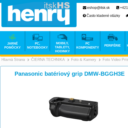
eshop@itsk.sk
+421
Často kladené otázky
MOBILY,
JARNÉ
PC,
PC
PERIFÉRIE
TABLETY,
POMÔCKY
NOTEBOOKY
KOMPONENTY
HODINKY
Hlavná Strana
ČIERNA TECHNIKA
Foto & Kamery
Foto Video Prí
>
>
Panasonic batériový grip DMW-BGGH3E