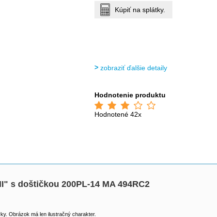
Kúpiť na splátky.
zobraziť ďalšie detaily
Hodnotenie produktu
Hodnotené 42x
" s doštičkou 200PL-14 MA 494RC2
y. Obrázok má len ilustračný charakter.