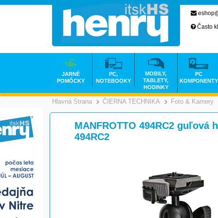
eshop@
Často k
MOBILY,
JARNÉ
PC,
PC
TABLETY,
POMÔCKY
NOTEBOOKY
KOMPONENTY
HODINKY
Hlavná Strana
ČIERNA TECHNIKA
Foto & Kamery
>
MANFROTTO 494RC2 guľová hla
494RC2