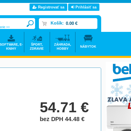
Registrovať sa
Prihlásiť sa
Košík:
0.00 €
anie >>
SOFTWARE, E-
ŠPORT,
ZÁHRADA,
NÁBYTOK
KNIHY
ZDRAVIE
HOBBY
54.71
€
bez DPH 44.48
€