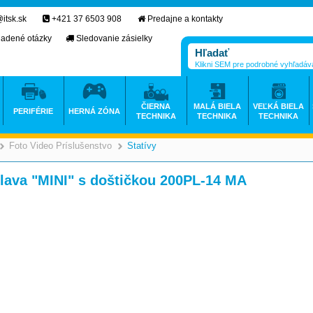
itsk.sk
+421 37 6503 908
Predajne a kontakty
ladené otázky
Sledovanie zásielky
Klikni SEM pre podrobné vyhľadáv
ČIERNA
MALÁ BIELA
VEĽKÁ BIELA
PERIFÉRIE
HERNÁ ZÓNA
TECHNIKA
TECHNIKA
TECHNIKA
Foto Video Príslušenstvo
Statívy
>
>
>
va "MINI" s doštičkou 200PL-14 MA