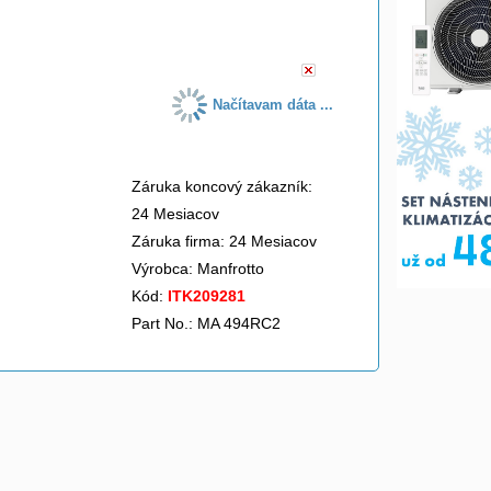
do košíka
Načítavam dáta ...
Záruka koncový zákazník:
24 Mesiacov
Záruka firma: 24 Mesiacov
Výrobca:
Manfrotto
Kód:
ITK209281
Part No.: MA 494RC2