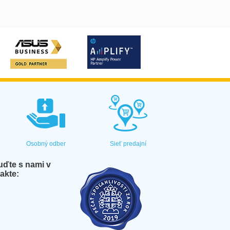
Osobný odber
Sieť predajní
ďte s nami v
akte: