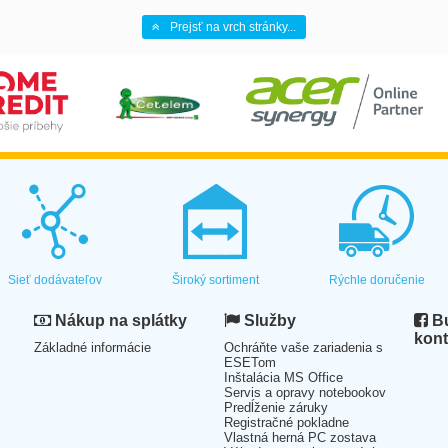
Prejsť na vrch stránky...
Sieť dodávateľov
Široký sortiment
Rýchle doručenie
Nákup na splátky
Služby
Bu
kont
Základné informácie
Ochráňte vaše zariadenia s
ESETom
Inštalácia MS Office
Servis a opravy notebookov
Predĺženie záruky
Registračné pokladne
Vlastná herná PC zostava