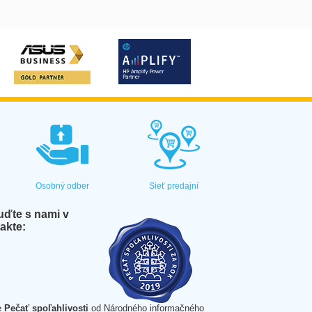
Osobný odber
Sieť predajní
ďte s nami v
akte:
e
Pečať spoľahlivosti
od Národného informačného