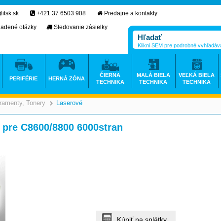
itsk.sk
+421 37 6503 908
Predajne a kontakty
ladené otázky
Sledovanie zásielky
Klikni SEM pre podrobné vyhľadáv
ČIERNA
MALÁ BIELA
VEĽKÁ BIELA
PERIFÉRIE
HERNÁ ZÓNA
TECHNIKA
TECHNIKA
TECHNIKA
ramenty, Tonery
Laserové
>
>
pre C8600/8800 6000stran
Kúpiť na splátky.