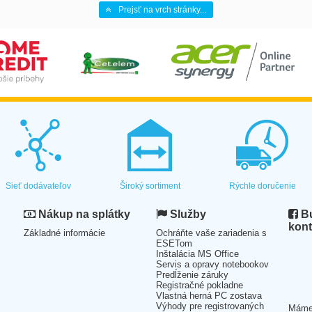
Prejsť na vrch stránky...
Sieť dodávateľov
Široký sortiment
Rýchle doručenie
Nákup na splátky
Služby
Bu
kont
Základné informácie
Ochráňte vaše zariadenia s
ESETom
Inštalácia MS Office
Servis a opravy notebookov
Predĺženie záruky
Registračné pokladne
Vlastná herná PC zostava
Výhody pre registrovaných
Mám