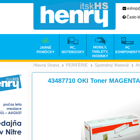
eshop@
Často k
MOBILY,
JARNÉ
PC,
PC
TABLETY,
POMÔCKY
NOTEBOOKY
KOMPONENTY
HODINKY
Hlavná Strana
PERIFÉRIE
Spotrebný Materiál
At
>
>
43487710 OKI Toner MAGENTA 