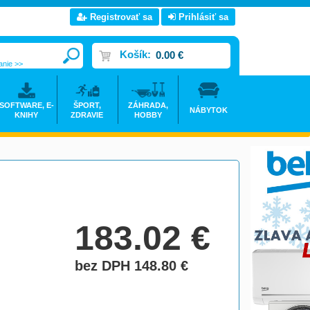
Registrovať sa
Prihlásiť sa
Košík:
0.00 €
anie >>
SOFTWARE, E-
ŠPORT,
ZÁHRADA,
NÁBYTOK
KNIHY
ZDRAVIE
HOBBY
183.02
€
bez DPH 148.80
€
do košíka