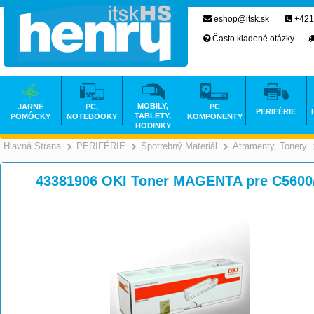
eshop@itsk.sk
+421
Často kladené otázky
MOBILY,
JARNÉ
PC,
PC
PERIFÉRIE
TABLETY,
POMÔCKY
NOTEBOOKY
KOMPONENTY
HODINKY
Hlavná Strana
PERIFÉRIE
Spotrebný Materiál
Atramenty, Tonery
>
>
>
43381906 OKI Toner MAGENTA pre C5600/