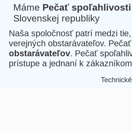
Máme
Pečať spoľahlivosti
Slovenskej republiky
Naša spoločnosť patrí medzi tie
verejných obstarávateľov. Pečať 
obstarávateľov
. Pečať spoľahli
prístupe a jednaní k zákazníkom a
Technické
Â
Â
Â