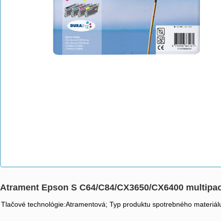
Atrament Epson S C64/C84/CX3650/CX6400 multip
Tlačové technológie:Atramentová; Typ produktu spotrebného materiálu:Č