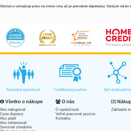
Obchod si vyhradzuje právo na zmenu ceny až po potvrdenie objednávky. Obrázok má len il
Popredná spoločnosť
Certifikovaný partner
Sieť dodávateľo
Všetko o nákupe
O nás
Nákup 
Ako nakupovať
O spoločnosti
Základné in
Cena dopravy
Voľné pracovné pozície
Ako platiť
Kontakty
Ako reklamovať
Servisné strediská