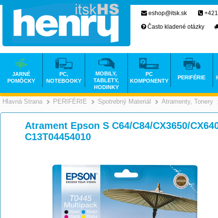
eshop@itsk.sk
+421
Často kladené otázky
MOBILY,
JARNÉ
PC,
PC
PERIFÉRIE
TABLETY,
POMÔCKY
NOTEBOOKY
KOMPONENTY
HODINKY
Hlavná Strana
PERIFÉRIE
Spotrebný Materiál
Atramenty, Tonery
>
>
>
Atrament Epson S C64/C84/CX3650/CX64
C13T04454010