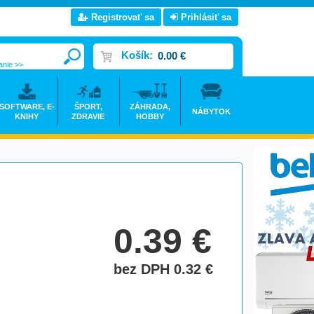
Registrovať sa
Prihlásiť sa
Košík:
0.00 €
anie >>
SOFTWARE, E-
ŠPORT,
ZÁHRADA,
NÁBYTOK
KNIHY
ZDRAVIE
HOBBY
0.39
€
bez DPH 0.32
€
do košíka