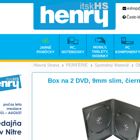
eshop@
Často k
MOBILY,
JARNÉ
PC,
PC
TABLETY,
POMÔCKY
NOTEBOOKY
KOMPONENTY
HODINKY
Hlavná Strana
PERIFÉRIE
Spotrebný Materiál
Ob
>
>
Box na 2 DVD, 9mm slim, čier