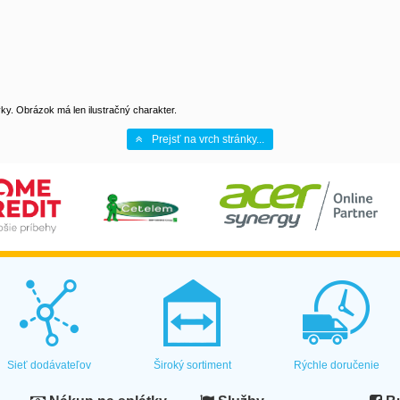
y. Obrázok má len ilustračný charakter.
Prejsť na vrch stránky...
Sieť dodávateľov
Široký sortiment
Rýchle doručenie