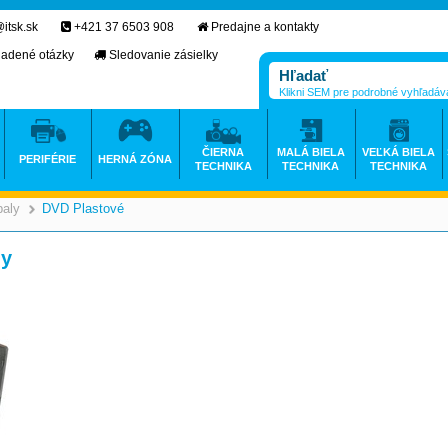
itsk.sk
+421 37 6503 908
Predajne a kontakty
ladené otázky
Sledovanie zásielky
Klikni SEM pre podrobné vyhľadáv
ČIERNA
MALÁ BIELA
VEĽKÁ BIELA
PERIFÉRIE
HERNÁ ZÓNA
TECHNIKA
TECHNIKA
TECHNIKA
aly
DVD Plastové
>
>
ny