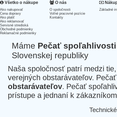
Všetko o nákupe
O nás
Nákup 
Ako nakupovať
O spoločnosti
Základné in
Cena dopravy
Voľné pracovné pozície
Ako platiť
Kontakty
Ako reklamovať
Servisné strediská
Obchodné podmienky
Reklamačné podmienky
Máme
Pečať spoľahlivosti
Slovenskej republiky
Naša spoločnosť patrí medzi tie
verejných obstarávateľov. Pečať 
obstarávateľov
. Pečať spoľahli
prístupe a jednaní k zákazníkom a
Technické
Â