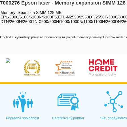
7000276 Epson laser - Memory expansion SIMM 128
Memory expansion SIMM 128 MB
EPL-5900/6100/6100N/6100PS,EPL-N2550/2550DT/2550T/3000/3000
DTN/2600N/2600TN,C900/900N/1000/1000N/1100/1100N/2600DN/2
Obchod si vyhradzuje právo na zmenu ceny až po potvrdenie objednávky. Obrázok má len il
Popredná spoločnosť
Certifikovaný partner
Sieť dodávateľo