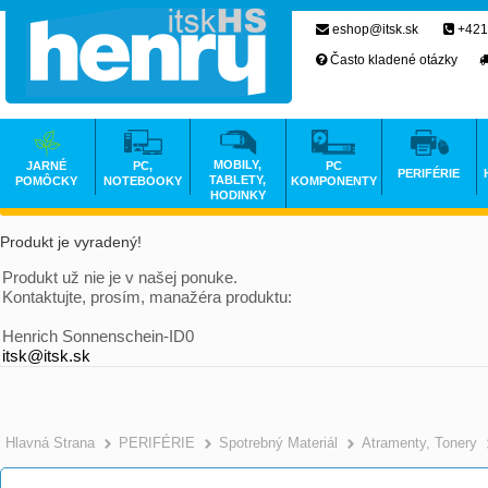
eshop@itsk.sk
+421
Často kladené otázky
MOBILY,
JARNÉ
PC,
PC
PERIFÉRIE
TABLETY,
POMÔCKY
NOTEBOOKY
KOMPONENTY
HODINKY
Produkt je vyradený!
Produkt už nie je v našej ponuke.
Kontaktujte, prosím, manažéra produktu:
Henrich Sonnenschein-ID0
itsk@itsk.sk
Hlavná Strana
PERIFÉRIE
Spotrebný Materiál
Atramenty, Tonery