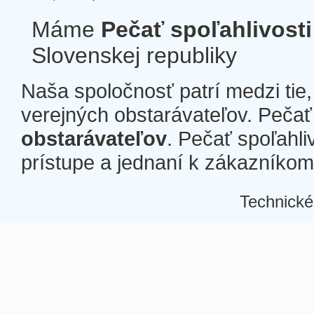
Máme
Pečať spoľahlivosti
Slovenskej republiky
Naša spoločnosť patrí medzi tie
verejných obstarávateľov. Pečať 
obstarávateľov
. Pečať spoľahli
prístupe a jednaní k zákazníkom a
Technické
Â
Â
Â