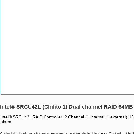
Intel® SRCU42L (Chilito 1) Dual channel RAID 64M
Intel® SRCU42L RAID Controller: 2 Channel (1 internal, 1 external) U
alarm
Obchod si vyhradzuje právo na zmenu ceny až po potvrdenie objednávky. Obrázok má len il