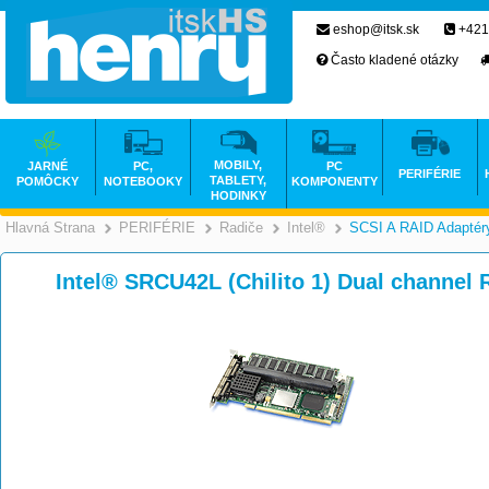
eshop@itsk.sk
+421
Často kladené otázky
MOBILY,
JARNÉ
PC,
PC
PERIFÉRIE
TABLETY,
POMÔCKY
NOTEBOOKY
KOMPONENTY
HODINKY
Hlavná Strana
PERIFÉRIE
Radiče
Intel®
SCSI A RAID Adaptér
>
>
>
>
Intel® SRCU42L (Chilito 1) Dual channe