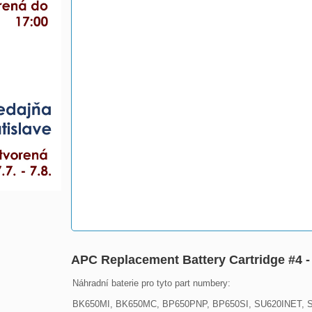
APC Replacement Battery Cartridge #4 - 
Náhradní baterie pro tyto part numbery:

BK650MI, BK650MC, BP650PNP, BP650SI, SU620INET, 