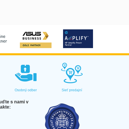
Osobný odber
Sieť predajní
ďte s nami v
akte: