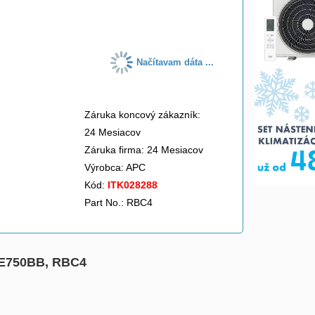
do košíka
Načítavam dáta ...
Záruka koncový zákazník:
24 Mesiacov
Záruka firma: 24 Mesiacov
Výrobca:
APC
Kód:
ITK028288
Part No.: RBC4
 BE750BB, RBC4