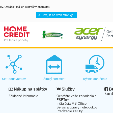
y. Obrázok má len ilustračný charakter.
Prejsť na vrch stránky...
Sieť dodávateľov
Široký sortiment
Rýchle doručenie
Nákup na splátky
Služby
Bu
kont
Základné informácie
Ochráňte vaše zariadenia s
ESETom
Inštalácia MS Office
Servis a opravy notebookov
Predĺženie záruky