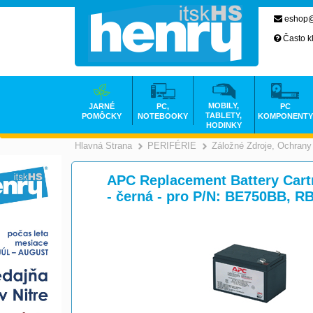
eshop@
Často k
MOBILY,
JARNÉ
PC,
PC
TABLETY,
POMÔCKY
NOTEBOOKY
KOMPONENTY
HODINKY
Hlavná Strana
PERIFÉRIE
Záložné Zdroje, Ochrany
>
>
APC Replacement Battery Cartri
- černá - pro P/N: BE750BB, R