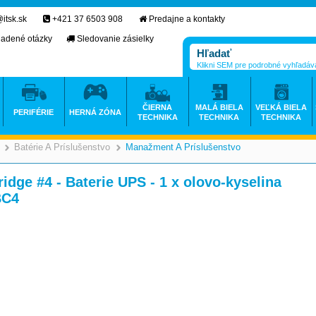
itsk.sk
+421 37 6503 908
Predajne a kontakty
ladené otázky
Sledovanie zásielky
Klikni SEM pre podrobné vyhľadáv
ČIERNA
MALÁ BIELA
VEĽKÁ BIELA
PERIFÉRIE
HERNÁ ZÓNA
TECHNIKA
TECHNIKA
TECHNIKA
Batérie A Príslušenstvo
Manažment A Príslušenstvo
>
>
dge #4 - Baterie UPS - 1 x olovo-kyselina
BC4