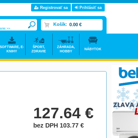
Registrovať sa
Prihlásiť sa
Košík:
0.00 €
anie >>
SOFTWARE, E-
ŠPORT,
ZÁHRADA,
NÁBYTOK
KNIHY
ZDRAVIE
HOBBY
127.64
€
bez DPH 103.77
€