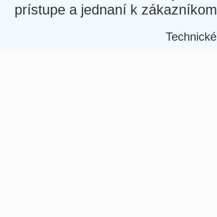
prístupe a jednaní k zákazníkom a
Technické
Â
Â
Â