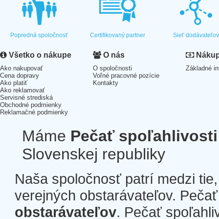
Popredná spoločnosť
Certifikovaný partner
Sieť dodávateľo
Všetko o nákupe
O nás
Nákup 
Ako nakupovať
O spoločnosti
Základné in
Cena dopravy
Voľné pracovné pozície
Ako platiť
Kontakty
Ako reklamovať
Servisné strediská
Obchodné podmienky
Reklamačné podmienky
Máme
Pečať spoľahlivosti
Slovenskej republiky
Naša spoločnosť patrí medzi tie
verejných obstarávateľov. Pečať 
obstarávateľov
. Pečať spoľahli