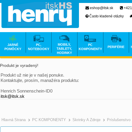
eshop@itsk.sk
+421
Často kladené otázky
MOBILY,
JARNÉ
PC,
PC
PERIFÉRIE
TABLETY,
POMÔCKY
NOTEBOOKY
KOMPONENTY
HODINKY
Produkt je vyradený!
Produkt už nie je v našej ponuke.
Kontaktujte, prosím, manažéra produktu:
Henrich Sonnenschein-ID0
itsk@itsk.sk
Hlavná Strana
PC KOMPONENTY
Skrinky A Zdroje
Príslušenstvo