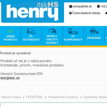
eshop@itsk.sk
+421
Často kladené otázky
MOBILY,
JARNÉ
PC,
PC
PERIFÉRIE
TABLETY,
POMÔCKY
NOTEBOOKY
KOMPONENTY
HODINKY
Produkt je vyradený!
Produkt už nie je v našej ponuke.
Kontaktujte, prosím, manažéra produktu:
Henrich Sonnenschein-ID0
itsk@itsk.sk
Hlavná Strana
PERIFÉRIE
Pokladničné Systémy
Spotrebný Materi