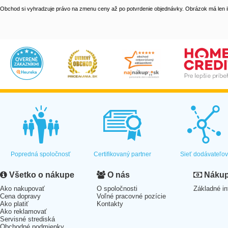
Obchod si vyhradzuje právo na zmenu ceny až po potvrdenie objednávky. Obrázok má len il
Popredná spoločnosť
Certifikovaný partner
Sieť dodávateľo
Všetko o nákupe
O nás
Nákup 
Ako nakupovať
O spoločnosti
Základné in
Cena dopravy
Voľné pracovné pozície
Ako platiť
Kontakty
Ako reklamovať
Servisné strediská
Obchodné podmienky