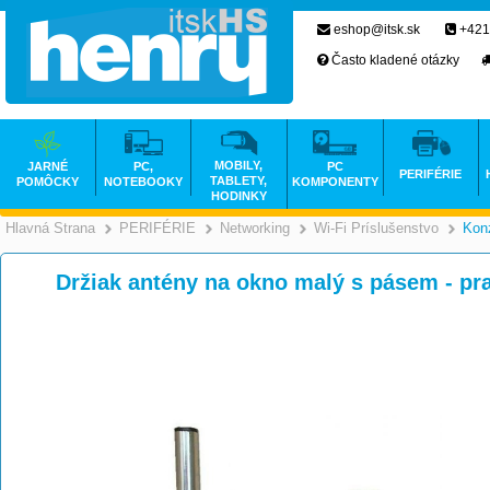
eshop@itsk.sk
+421
Často kladené otázky
MOBILY,
JARNÉ
PC,
PC
PERIFÉRIE
TABLETY,
POMÔCKY
NOTEBOOKY
KOMPONENTY
HODINKY
Hlavná Strana
PERIFÉRIE
Networking
Wi-Fi Príslušenstvo
Kon
>
>
>
Držiak antény na okno malý s pásem - pr