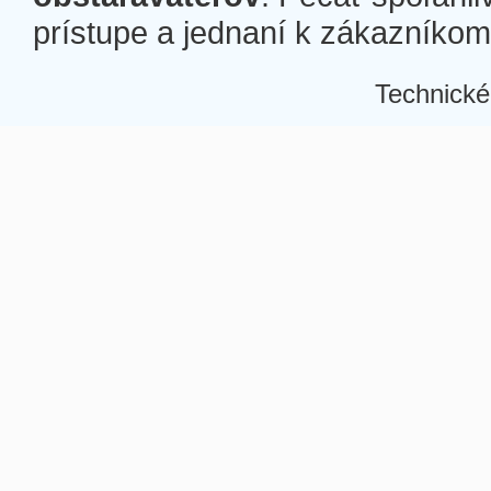
prístupe a jednaní k zákazníkom a
Technické
Â
Â
Â