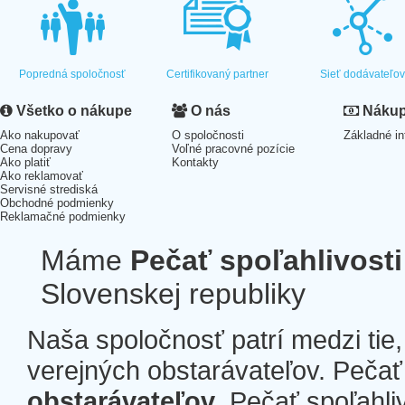
Popredná spoločnosť
Certifikovaný partner
Sieť dodávateľo
Všetko o nákupe
O nás
Nákup 
Ako nakupovať
O spoločnosti
Základné in
Cena dopravy
Voľné pracovné pozície
Ako platiť
Kontakty
Ako reklamovať
Servisné strediská
Obchodné podmienky
Reklamačné podmienky
Máme
Pečať spoľahlivosti
Slovenskej republiky
Naša spoločnosť patrí medzi tie
verejných obstarávateľov. Pečať 
obstarávateľov
. Pečať spoľahli