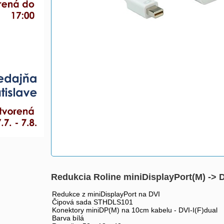
Redukcia Roline miniDisplayPort(M) -> D
Redukce z miniDisplayPort na DVI
Čipová sada STHDLS101
Konektory miniDP(M) na 10cm kabelu - DVI-I(F)dual
Barva bílá