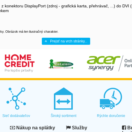
 konektoru DisplayPort (zdroj - grafická karta, přehrávač, ...) do DVI (
sekem
y. Obrázok má len ilustračný charakter.
Prejsť na vrch stránky...
Sieť dodávateľov
Široký sortiment
Rýchle doručenie
Nákup na splátky
Služby
Bu