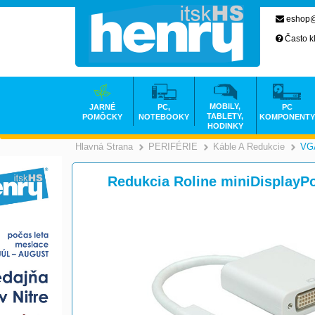
eshop@
Často k
MOBILY,
JARNÉ
PC,
PC
TABLETY,
POMÔCKY
NOTEBOOKY
KOMPONENTY
HODINKY
Hlavná Strana
PERIFÉRIE
Káble A Redukcie
VGA
>
>
Redukcia Roline miniDisplayPo