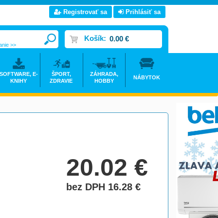
Registrovať sa
Prihlásiť sa
Košík:
0.00 €
anie >>
SOFTWARE, E-
ŠPORT,
ZÁHRADA,
NÁBYTOK
KNIHY
ZDRAVIE
HOBBY
20.02
€
bez DPH 16.28
€
do košíka