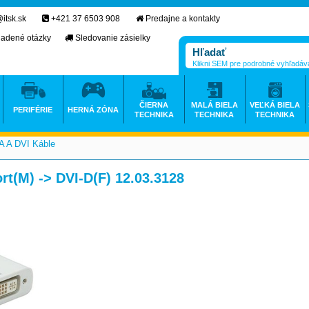
itsk.sk
+421 37 6503 908
Predajne a kontakty
ladené otázky
Sledovanie zásielky
Klikni SEM pre podrobné vyhľadáv
ČIERNA
MALÁ BIELA
VEĽKÁ BIELA
PERIFÉRIE
HERNÁ ZÓNA
TECHNIKA
TECHNIKA
TECHNIKA
 A DVI Káble
>
rt(M) -> DVI-D(F) 12.03.3128