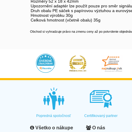
Rozměry 52 x 18 x 42mm
Upozornění adaptér lze použít pouze pro směr signálu z
Druh obalu PE sáček s papírovou výztuhou a eurový
Hmotnost výrobku 30g
Celková hmotnost (včetně obalu) 35g
Obchod si vyhradzuje právo na zmenu ceny až po potvrdenie objednávk
Popredná spoločnosť
Certifikovaný partner
Všetko o nákupe
O nás