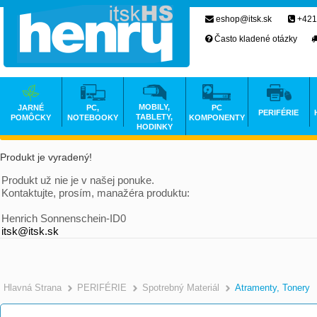
eshop@itsk.sk
+421
Často kladené otázky
MOBILY,
JARNÉ
PC,
PC
PERIFÉRIE
TABLETY,
POMÔCKY
NOTEBOOKY
KOMPONENTY
HODINKY
Produkt je vyradený!
Produkt už nie je v našej ponuke.
Kontaktujte, prosím, manažéra produktu:
Henrich Sonnenschein-ID0
itsk@itsk.sk
Hlavná Strana
PERIFÉRIE
Spotrebný Materiál
Atramenty, Tonery