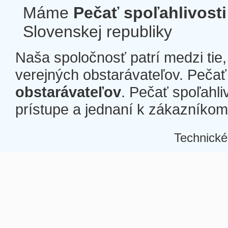
Máme
Pečať spoľahlivosti
Slovenskej republiky
Naša spoločnosť patrí medzi tie
verejných obstarávateľov. Pečať 
obstarávateľov
. Pečať spoľahli
prístupe a jednaní k zákazníkom a
Technické
Â
Â
Â