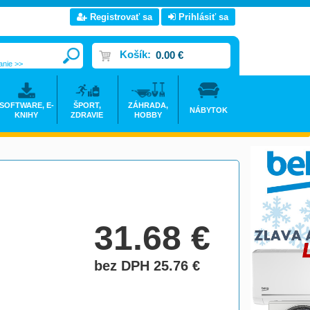
Registrovať sa
Prihlásiť sa
Košík:
0.00 €
anie >>
SOFTWARE, E-
ŠPORT,
ZÁHRADA,
NÁBYTOK
KNIHY
ZDRAVIE
HOBBY
31.68
€
bez DPH 25.76
€
do košíka