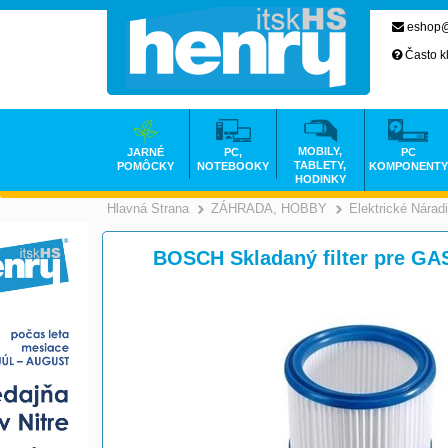
eshop@
Často k
MOBILY,
JARNÉ
PC,
PC
TABLETY,
POMÔCKY
NOTEBOOKY
KOMPONENTY
HODINKY
Hlavná Strana
ZÁHRADA, HOBBY
Elektrické Nárad
>
BOSCH Skladaný filter pre GA