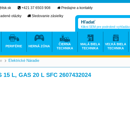
itsk.sk
+421 37 6503 908
Predajne a kontakty
ladené otázky
Sledovanie zásielky
Klikni SEM pre podrobné vyhľadáv
ČIERNA
MALÁ BIELA
VEĽKÁ BIELA
PERIFÉRIE
HERNÁ ZÓNA
TECHNIKA
TECHNIKA
TECHNIKA
ie
Elektrické Náradie
>
>
S 15 L, GAS 20 L SFC 2607432024