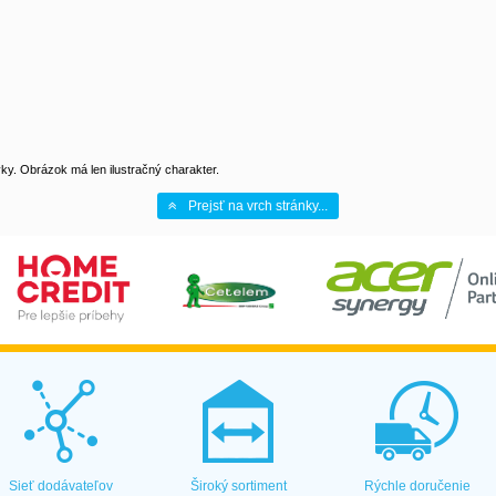
y. Obrázok má len ilustračný charakter.
Prejsť na vrch stránky...
Sieť dodávateľov
Široký sortiment
Rýchle doručenie