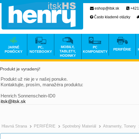
eshop@itsk.sk
+421
Často kladené otázky
MOBILY,
JARNÉ
PC,
PC
PERIFÉRIE
TABLETY,
POMÔCKY
NOTEBOOKY
KOMPONENTY
HODINKY
Produkt je vyradený!
Produkt už nie je v našej ponuke.
Kontaktujte, prosím, manažéra produktu:
Henrich Sonnenschein-ID0
itsk@itsk.sk
Hlavná Strana
PERIFÉRIE
Spotrebný Materiál
Atramenty, Tonery