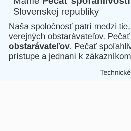
Máme
Pečať spoľahlivosti
Slovenskej republiky
Naša spoločnosť patrí medzi tie
verejných obstarávateľov. Pečať 
obstarávateľov
. Pečať spoľahli
prístupe a jednaní k zákazníkom a
Technické
Â
Â
Â