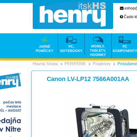
eshop@
Často k
MOBILY,
JARNÉ
PC,
PC
TABLETY,
POMÔCKY
NOTEBOOKY
KOMPONENTY
HODINKY
Hlavná Strana
PERIFÉRIE
Projektory
Príslušens
>
>
Canon LV-LP12 7566A001AA