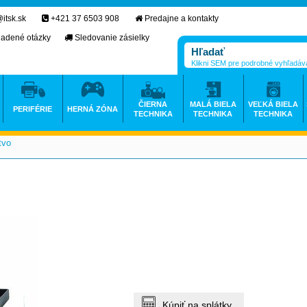
itsk.sk
+421 37 6503 908
Predajne a kontakty
ladené otázky
Sledovanie zásielky
Klikni SEM pre podrobné vyhľadáv
ČIERNA
MALÁ BIELA
VEĽKÁ BIELA
PERIFÉRIE
HERNÁ ZÓNA
TECHNIKA
TECHNIKA
TECHNIKA
tvo
>
Kúpiť na splátky.