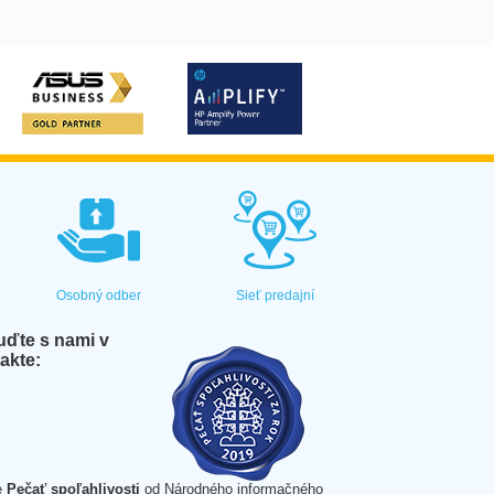
Osobný odber
Sieť predajní
ďte s nami v
akte:
e
Pečať spoľahlivosti
od Národného informačného