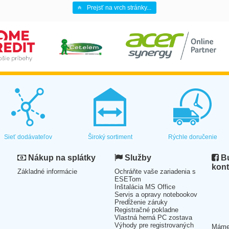
Prejsť na vrch stránky...
Sieť dodávateľov
Široký sortiment
Rýchle doručenie
Nákup na splátky
Služby
Bu
kont
Základné informácie
Ochráňte vaše zariadenia s
ESETom
Inštalácia MS Office
Servis a opravy notebookov
Predĺženie záruky
Registračné pokladne
Vlastná herná PC zostava
Výhody pre registrovaných
Mám