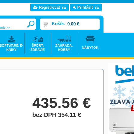
Registrovať sa
Prihlásiť sa
Košík:
0.00 €
anie >>
SOFTWARE, E-
ŠPORT,
ZÁHRADA,
NÁBYTOK
KNIHY
ZDRAVIE
HOBBY
435.56
€
bez DPH 354.11
€
do košíka