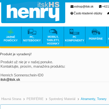
eshop@itsk.sk
+421
Často kladené otázky
MOBILY,
JARNÉ
PC,
PC
PERIFÉRIE
TABLETY,
POMÔCKY
NOTEBOOKY
KOMPONENTY
HODINKY
Produkt je vyradený!
Produkt už nie je v našej ponuke.
Kontaktujte, prosím, manažéra produktu:
Henrich Sonnenschein-ID0
itsk@itsk.sk
Hlavná Strana
PERIFÉRIE
Spotrebný Materiál
Atramenty, Tonery