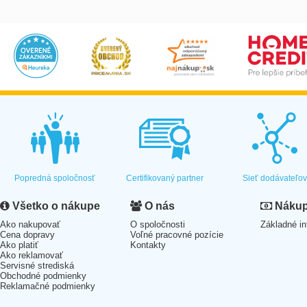
Popredná spoločnosť
Certifikovaný partner
Sieť dodávateľo
Všetko o nákupe
O nás
Nákup 
Ako nakupovať
O spoločnosti
Základné in
Cena dopravy
Voľné pracovné pozície
Ako platiť
Kontakty
Ako reklamovať
Servisné strediská
Obchodné podmienky
Reklamačné podmienky