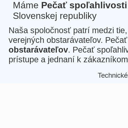
Máme
Pečať spoľahlivosti
Slovenskej republiky
Naša spoločnosť patrí medzi tie
verejných obstarávateľov. Pečať 
obstarávateľov
. Pečať spoľahli
prístupe a jednaní k zákazníkom a
Technické
Â
Â
Â