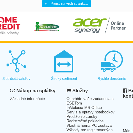
Prejsť na vrch stránky...
Sieť dodávateľov
Široký sortiment
Rýchle doručenie
Nákup na splátky
Služby
Bu
kont
Základné informácie
Ochráňte vaše zariadenia s
ESETom
Inštalácia MS Office
Servis a opravy notebookov
Predĺženie záruky
Registračné pokladne
Vlastná herná PC zostava
Výhody pre registrovaných
Mám