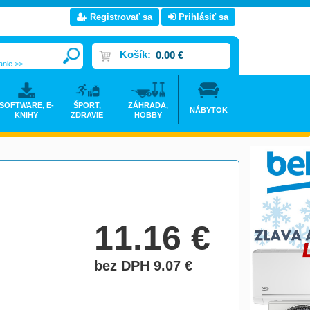
Registrovať sa
Prihlásiť sa
Košík:
0.00 €
anie >>
SOFTWARE, E-
ŠPORT,
ZÁHRADA,
NÁBYTOK
KNIHY
ZDRAVIE
HOBBY
11.16
€
bez DPH 9.07
€
do košíka