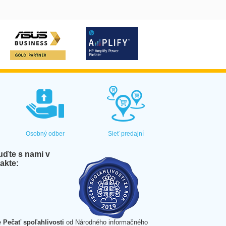
Osobný odber
Sieť predajní
ďte s nami v
akte:
e
Pečať spoľahlivosti
od Národného informačného