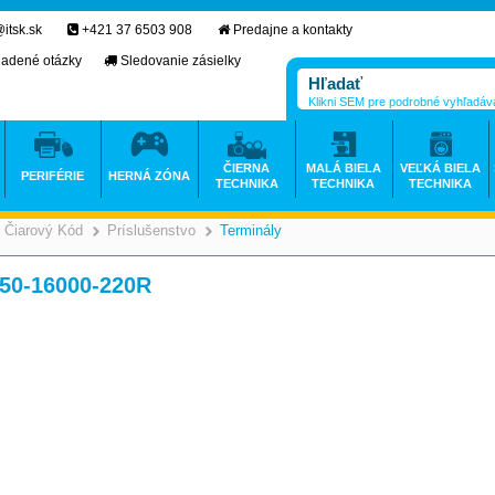
itsk.sk
+421 37 6503 908
Predajne a kontakty
ladené otázky
Sledovanie zásielky
Klikni SEM pre podrobné vyhľadáv
ČIERNA
MALÁ BIELA
VEĽKÁ BIELA
PERIFÉRIE
HERNÁ ZÓNA
TECHNIKA
TECHNIKA
TECHNIKA
Čiarový Kód
Príslušenstvo
Terminály
>
>
>
 50-16000-220R