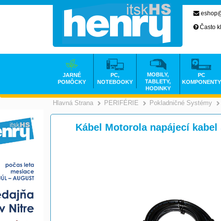
eshop@
Často k
MOBILY,
JARNÉ
PC,
PC
TABLETY,
POMÔCKY
NOTEBOOKY
KOMPONENTY
HODINKY
Hlavná Strana
PERIFÉRIE
Pokladničné Systémy
>
>
Kábel Motorola napájecí kabel