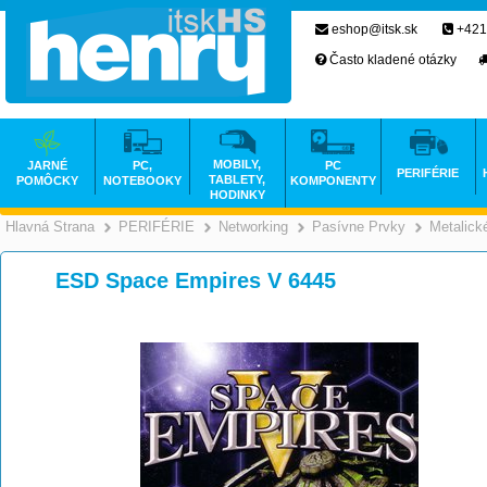
eshop@itsk.sk
+421
Často kladené otázky
MOBILY,
JARNÉ
PC,
PC
PERIFÉRIE
TABLETY,
POMÔCKY
NOTEBOOKY
KOMPONENTY
HODINKY
Hlavná Strana
PERIFÉRIE
Networking
Pasívne Prvky
Metalick
>
>
>
ESD Space Empires V 6445