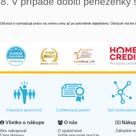
8. V případě dobití peněženky s
Obchod si vyhradzuje právo na zmenu ceny až po potvrdenie objednávky. Obrázok má len il
Popredná spoločnosť
Certifikovaný partner
Sieť dodávateľo
Všetko o nákupe
O nás
Nákup 
Ako nakupovať
O spoločnosti
Základné in
Cena dopravy
Voľné pracovné pozície