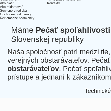
Ako platiť
Kontakty
Ako reklamovať
Servisné strediská
Obchodné podmienky
Reklamačné podmienky
Máme
Pečať spoľahlivosti
Slovenskej republiky
Naša spoločnosť patrí medzi tie
verejných obstarávateľov. Pečať 
obstarávateľov
. Pečať spoľahli
prístupe a jednaní k zákazníkom a
Technické
Â
Â
Â