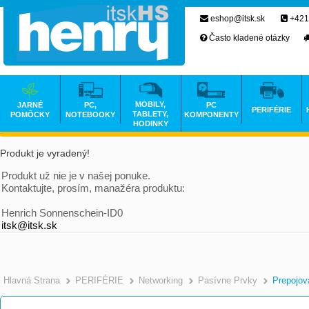
eshop@itsk.sk
+421
Často kladené otázky
MOBILY,
JARNÉ
PC,
PC
PERIFÉRIE
TABLETY,
POMÔCKY
NOTEBOOKY
KOMPONENTY
HODINKY
Produkt je vyradený!
Produkt už nie je v našej ponuke.
Kontaktujte, prosím, manažéra produktu:
Henrich Sonnenschein-ID0
itsk@itsk.sk
Hlavná Strana
PERIFÉRIE
Networking
Pasívne Prvky
Prepojov