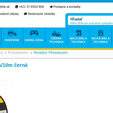
itsk.sk
+421 37 6503 908
Predajne a kontakty
ladené otázky
Sledovanie zásielky
Klikni SEM pre podrobné vyhľadáv
ČIERNA
MALÁ BIELA
VEĽKÁ BIELA
PERIFÉRIE
HERNÁ ZÓNA
TECHNIKA
TECHNIKA
TECHNIKA
ka
Príslušenstvo
Montážní Příslušenství
>
>
>
/10m černá