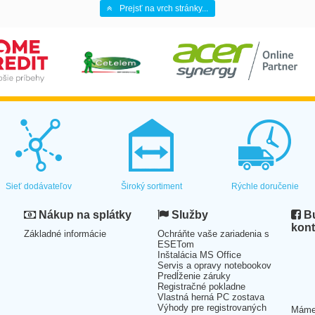
Prejsť na vrch stránky...
Sieť dodávateľov
Široký sortiment
Rýchle doručenie
Nákup na splátky
Služby
Bu
kont
Základné informácie
Ochráňte vaše zariadenia s
ESETom
Inštalácia MS Office
Servis a opravy notebookov
Predĺženie záruky
Registračné pokladne
Vlastná herná PC zostava
Výhody pre registrovaných
Mám