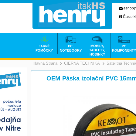
eshop@
Často k
MOBILY,
JARNÉ
PC,
PC
TABLETY,
POMÔCKY
NOTEBOOKY
KOMPONENTY
HODINKY
Hlavná Strana
ČIERNA TECHNIKA
Satelitná Techni
>
OEM Páska izolační PVC 15mm