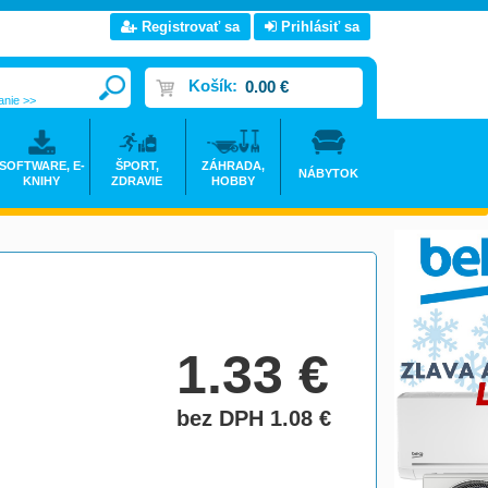
Registrovať sa
Prihlásiť sa
Košík:
0.00 €
anie >>
SOFTWARE, E-
ŠPORT,
ZÁHRADA,
NÁBYTOK
KNIHY
ZDRAVIE
HOBBY
1.33
€
bez DPH 1.08
€
do košíka