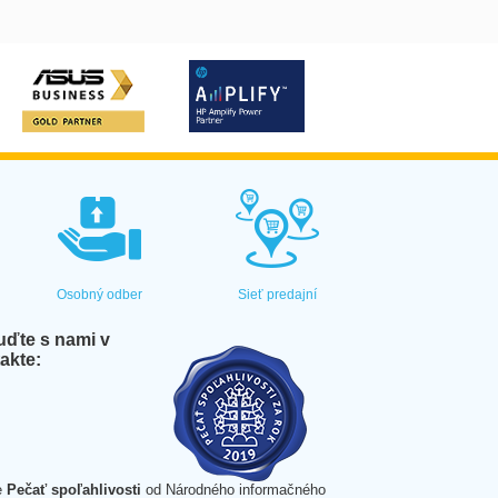
Osobný odber
Sieť predajní
ďte s nami v
akte:
e
Pečať spoľahlivosti
od Národného informačného