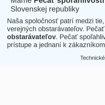
Máme
Pečať spoľahlivosti
Slovenskej republiky
Naša spoločnosť patrí medzi tie
verejných obstarávateľov. Pečať 
obstarávateľov
. Pečať spoľahli
prístupe a jednaní k zákazníkom a
Technické
Â
Â
Â