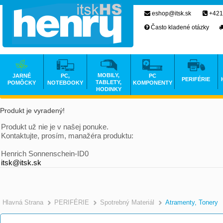
eshop@itsk.sk
+421
Často kladené otázky
MOBILY,
JARNÉ
PC,
PC
PERIFÉRIE
TABLETY,
POMÔCKY
NOTEBOOKY
KOMPONENTY
HODINKY
Produkt je vyradený!
Produkt už nie je v našej ponuke.
Kontaktujte, prosím, manažéra produktu:
Henrich Sonnenschein-ID0
itsk@itsk.sk
Hlavná Strana
PERIFÉRIE
Spotrebný Materiál
Atramenty, Tonery