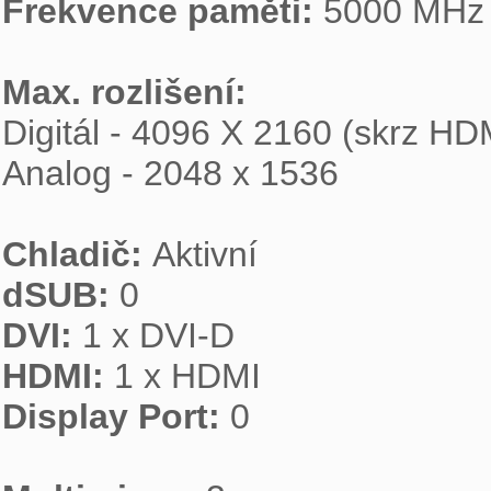
Frekvence paměti: 
5000 MHz

Max. rozlišení:

Digitál - 4096 X 2160 (skrz HD
Analog - 2048 x 1536

Chladič: 
dSUB: 
DVI: 
HDMI: 
Display Port: 
0
