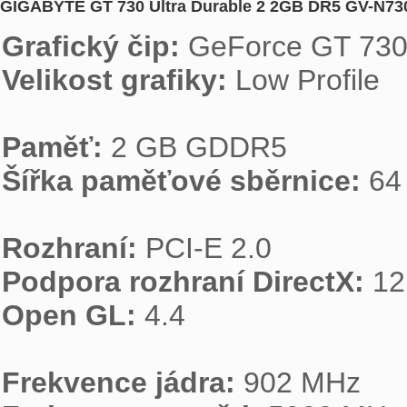
GIGABYTE GT 730 Ultra Durable 2 2GB DR5 GV-N73
Grafický čip: 
Velikost grafiky: 
Low Profile

Paměť: 
Šířka paměťové sběrnice: 
64 
Rozhraní: 
Podpora rozhraní DirectX: 
Open GL:
 4.4

Frekvence jádra: 