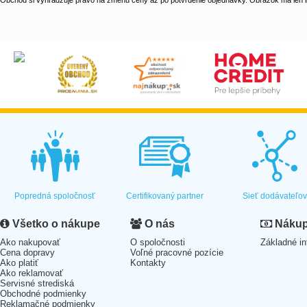
Obchod si vyhradzuje právo na zmenu ceny až po potvrdenie objednávky. Obrázok má len il
Popredná spoločnosť
Certifikovaný partner
Sieť dodávateľo
Všetko o nákupe
O nás
Nákup 
Ako nakupovať
O spoločnosti
Základné in
Cena dopravy
Voľné pracovné pozície
Ako platiť
Kontakty
Ako reklamovať
Servisné strediská
Obchodné podmienky
Reklamačné podmienky