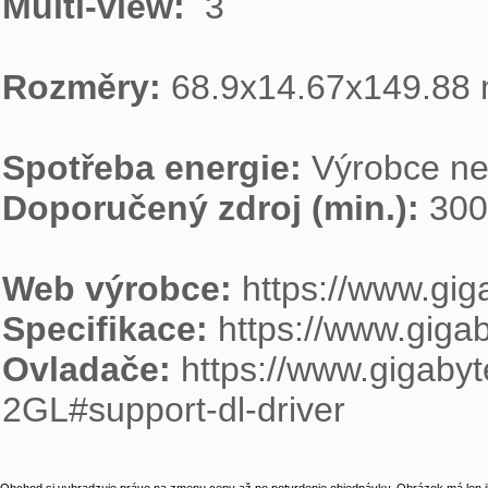
Multi-view: 
 3

Rozměry: 
68.9x14.67x149.88 
Spotřeba energie: 
Doporučený zdroj (min.): 
300
Web výrobce: 
Specifikace: 
Ovladače: 
https://www.gigab
2GL#support-dl-driver