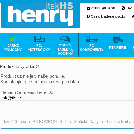
eshop@itsk.sk
+421
Často kladené otázky
MOBILY,
JARNÉ
PC,
PC
PERIFÉRIE
TABLETY,
POMÔCKY
NOTEBOOKY
KOMPONENTY
HODINKY
Produkt je vyradený!
Produkt už nie je v našej ponuke.
Kontaktujte, prosím, manažéra produktu:
Henrich Sonnenschein-ID0
itsk@itsk.sk
Hlavná Strana
PC KOMPONENTY
Grafické Karty
Grafické Karty