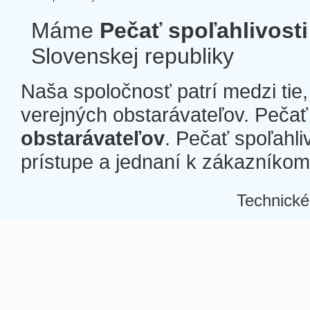
Máme
Pečať spoľahlivosti
Slovenskej republiky
Naša spoločnosť patrí medzi tie
verejných obstarávateľov. Pečať 
obstarávateľov
. Pečať spoľahli
prístupe a jednaní k zákazníkom a
Technické
Â
Â
Â