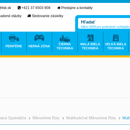
itsk.sk
+421 37 6503 908
Predajne a kontakty
ladené otázky
Sledovanie zásielky
Klikni SEM pre podrobné vyhľadáv
ČIERNA
MALÁ BIELA
VEĽKÁ BIELA
PERIFÉRIE
HERNÁ ZÓNA
TECHNIKA
TECHNIKA
TECHNIKA
áce Spotrebiče
Mikrovlnné Rúry
Multifunkčné Mikrovlnné Rúry
Mult