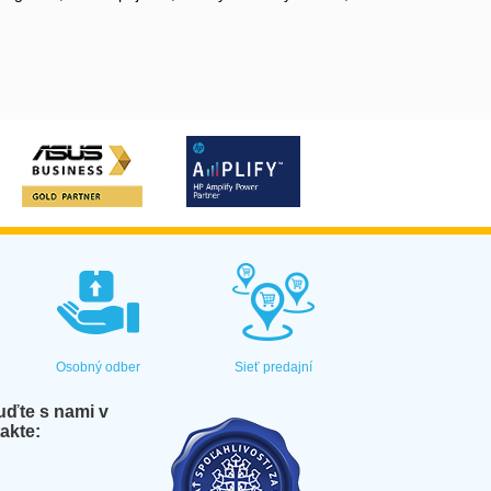
Osobný odber
Sieť predajní
ďte s nami v
akte: