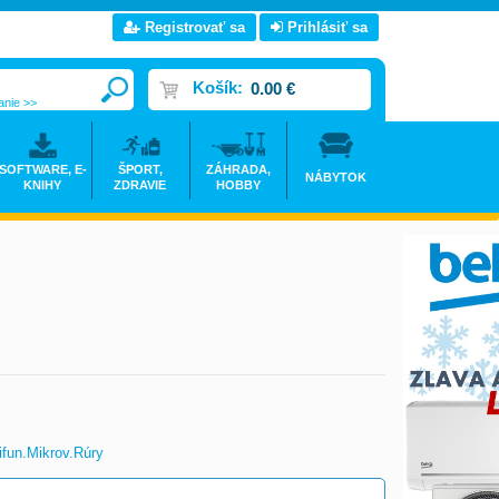
Registrovať sa
Prihlásiť sa
Košík:
0.00 €
anie >>
SOFTWARE, E-
ŠPORT,
ZÁHRADA,
NÁBYTOK
KNIHY
ZDRAVIE
HOBBY
ifun.mikrov.rúry