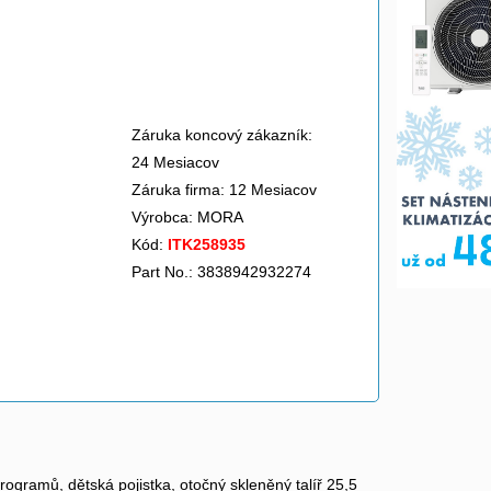
>
Záruka koncový zákazník:
24 Mesiacov
Záruka firma: 12 Mesiacov
Výrobca:
MORA
Kód:
ITK258935
Part No.: 3838942932274
ogramů, dětská pojistka, otočný skleněný talíř 25,5