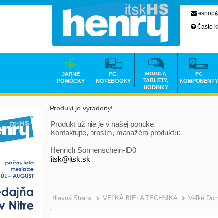
eshop@
Často k
MOBILY,
JARNÉ
PC,
PC
TABLETY,
POMÔCKY
NOTEBOOKY
KOMPONENTY
HODINKY
Produkt je vyradený!
Produkt už nie je v našej ponuke.
Kontaktujte, prosím, manažéra produktu:
Henrich Sonnenschein-ID0
itsk@itsk.sk
Hlavná Strana
VEĽKÁ BIELA TECHNIKA
Veľké Dom