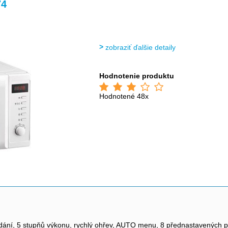
>
>
>
74
zobraziť ďalšie detaily
Hodnotenie produktu
Hodnotené 48x
ádání, 5 stupňů výkonu, rychlý ohřev, AUTO menu, 8 přednastavených pr