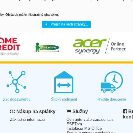
y. Obrázok má len ilustračný charakter.
Prejsť na vrch stránky...
Sieť dodávateľov
Široký sortiment
Rýchle doručenie
Nákup na splátky
Služby
Bu
kont
Základné informácie
Ochráňte vaše zariadenia s
ESETom
Inštalácia MS Office
Servis a opravy notebookov