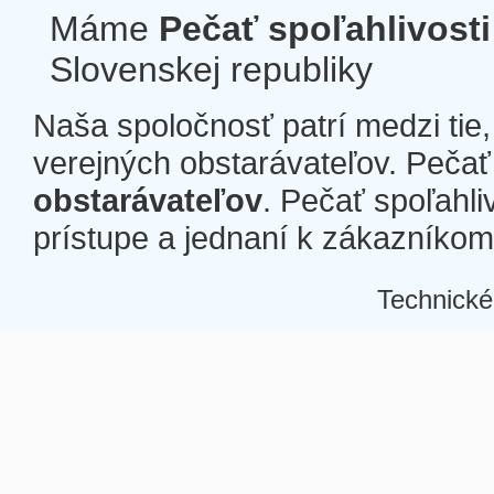
Máme
Pečať spoľahlivosti
Slovenskej republiky
Naša spoločnosť patrí medzi tie
verejných obstarávateľov. Pečať 
obstarávateľov
. Pečať spoľahli
prístupe a jednaní k zákazníkom a
Technické
Â
Â
Â