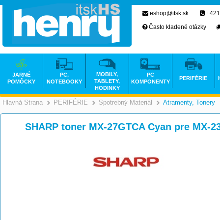
eshop@itsk.sk
+421
Často kladené otázky
MOBILY,
JARNÉ
PC,
PC
PERIFÉRIE
TABLETY,
POMÔCKY
NOTEBOOKY
KOMPONENTY
HODINKY
Hlavná Strana
PERIFÉRIE
Spotrebný Materiál
Atramenty, Tonery
>
>
>
SHARP toner MX-27GTCA Cyan pre MX-2