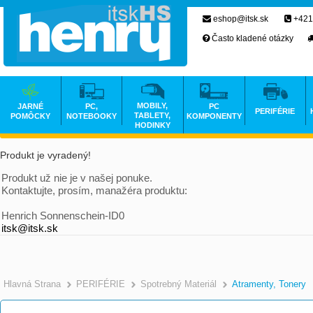
eshop@itsk.sk
+421
Často kladené otázky
MOBILY,
JARNÉ
PC,
PC
PERIFÉRIE
TABLETY,
POMÔCKY
NOTEBOOKY
KOMPONENTY
HODINKY
Produkt je vyradený!
Produkt už nie je v našej ponuke.
Kontaktujte, prosím, manažéra produktu:
Henrich Sonnenschein-ID0
itsk@itsk.sk
Hlavná Strana
PERIFÉRIE
Spotrebný Materiál
Atramenty, Tonery