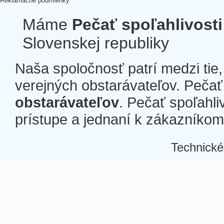
Reklamačné podmienky
Máme
Pečať spoľahlivosti
Slovenskej republiky
Naša spoločnosť patrí medzi tie
verejných obstarávateľov. Pečať 
obstarávateľov
. Pečať spoľahli
prístupe a jednaní k zákazníkom a
Technické
Â
Â
Â