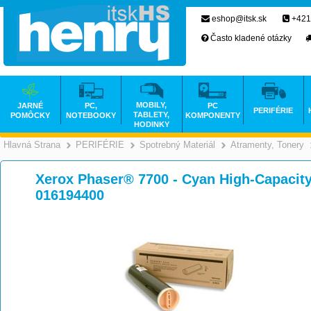
eshop@itsk.sk
+421
Často kladené otázky
MOBILY,
JARNÉ
PC,
PC
PERIFÉRIE
TABLETY,
POMÔCKY
NOTEBOOKY
KOMPONENTY
HODINKY
Hlavná Strana
PERIFÉRIE
Spotrebný Materiál
Atramenty, Tonery
>
>
>
Xerox Phaser® 7700 - Cyan High-Capacity 
016194400