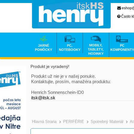
eshop@
Často k
MOBILY,
JARNÉ
PC,
PC
TABLETY,
POMÔCKY
NOTEBOOKY
KOMPONENTY
HODINKY
Produkt je vyradený!
Produkt už nie je v našej ponuke.
Kontaktujte, prosím, manažéra produktu:
Henrich Sonnenschein-ID0
itsk@itsk.sk
Hlavná Strana
PERIFÉRIE
Spotrebný Materiál
At