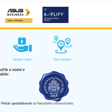
Osobný odber
Sieť predajní
ďte s nami v
akte:
e
Pečať spoľahlivosti
od Národného informačného