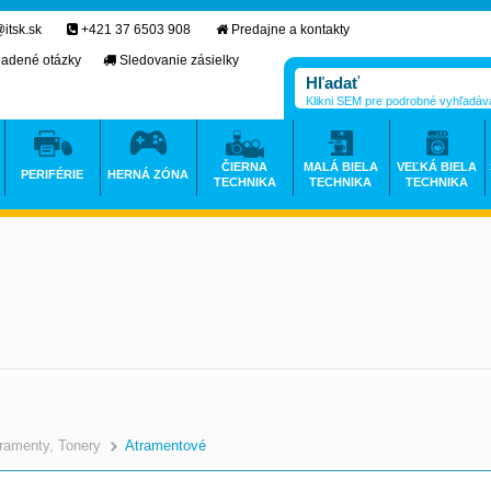
itsk.sk
+421 37 6503 908
Predajne a kontakty
ladené otázky
Sledovanie zásielky
Klikni SEM pre podrobné vyhľadáv
ČIERNA
MALÁ BIELA
VEĽKÁ BIELA
PERIFÉRIE
HERNÁ ZÓNA
TECHNIKA
TECHNIKA
TECHNIKA
ramenty, Tonery
Atramentové