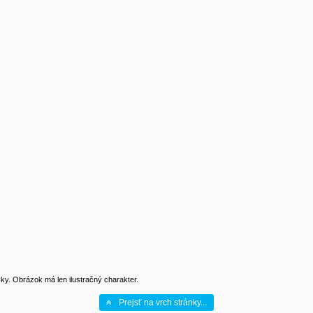
y. Obrázok má len ilustračný charakter.
Prejsť na vrch stránky...