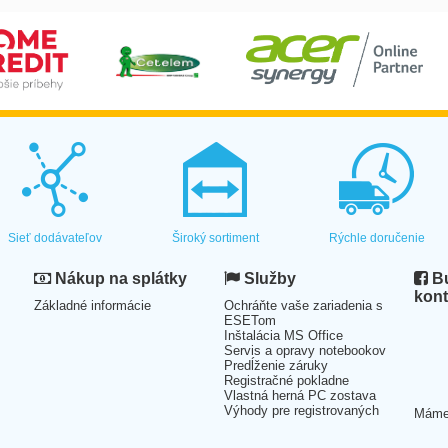
Sieť dodávateľov
Široký sortiment
Rýchle doručenie
Nákup na splátky
Služby
Bu
kont
Základné informácie
Ochráňte vaše zariadenia s
ESETom
Inštalácia MS Office
Servis a opravy notebookov
Predĺženie záruky
Registračné pokladne
Vlastná herná PC zostava
Výhody pre registrovaných
Mám