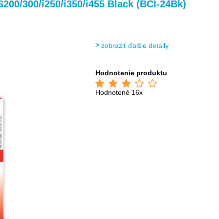
>
>
00/300/i250/i350/i455 Black (BCI-24Bk)
zobraziť ďalšie detaily
Hodnotenie produktu
Hodnotené 16x