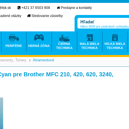
itsk.sk
+421 37 6503 908
Predajne a kontakty
ladené otázky
Sledovanie zásielky
Klikni SEM pre podrobné vyhľadáv
ČIERNA
MALÁ BIELA
VEĽKÁ BIELA
PERIFÉRIE
HERNÁ ZÓNA
TECHNIKA
TECHNIKA
TECHNIKA
ramenty, Tonery
Atramentové
>
>
Cyan pre Brother MFC 210, 420, 620, 3240,