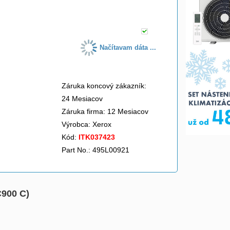
do košíka
Načítavam dáta ...
Záruka koncový zákazník:
24 Mesiacov
Záruka firma: 12 Mesiacov
Výrobca:
Xerox
Kód:
ITK037423
Part No.: 495L00921
C900 C)