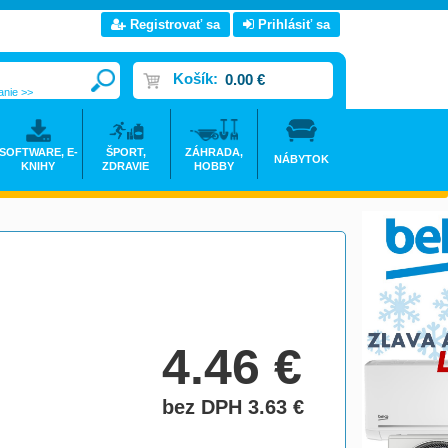
Registrovať sa
Prihlásiť sa
Košík:
0.00 €
anie >>
SOFTWARE, E-
ŠPORT,
ZÁHRADA,
NÁBYTOK
KNIHY
ZDRAVIE
HOBBY
4.46
€
bez DPH 3.63
€