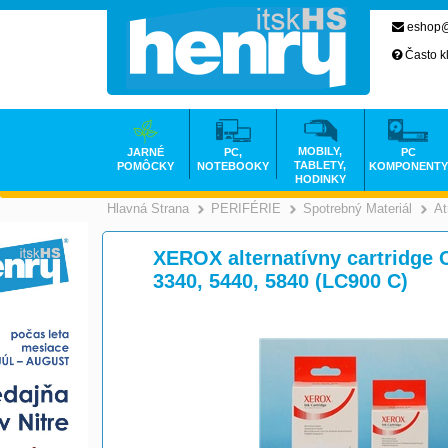
eshop@
Často k
MOBILY,
JARNÉ
PC,
PC
TABLETY,
POMÔCKY
NOTEBOOKY
KOMPONENTY
HODINKY
Hlavná Strana
PERIFÉRIE
Spotrebný Materiál
At
>
>
XEROX alternatívny cartridge 
3340, 5440, 5840 (LC900 C)