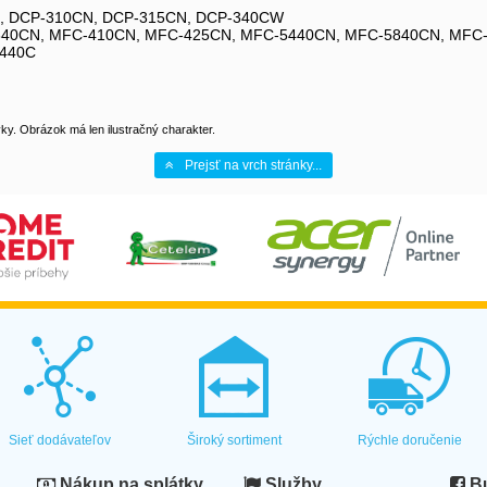
0C, DCP-310CN, DCP-315CN, DCP-340CW
3340CN, MFC-410CN, MFC-425CN, MFC-5440CN, MFC-5840CN, MF
2440C
y. Obrázok má len ilustračný charakter.
Prejsť na vrch stránky...
Sieť dodávateľov
Široký sortiment
Rýchle doručenie
Nákup na splátky
Služby
Bu