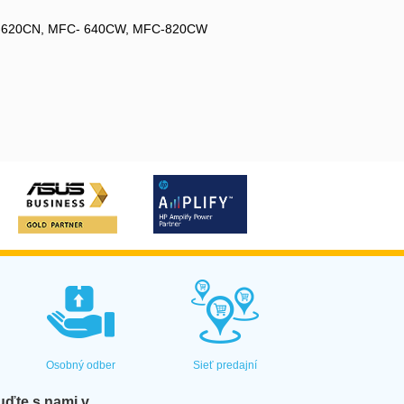
C-620CN, MFC- 640CW, MFC-820CW
Osobný odber
Sieť predajní
ďte s nami v