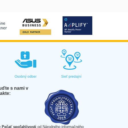
Osobný odber
Sieť predajní
ďte s nami v
akte:
e
Pečať spoľahlivosti
od Národného informačného