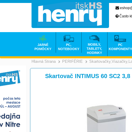
eshop@
Často k
MOBILY,
JARNÉ
PC,
PC
TABLETY,
POMÔCKY
NOTEBOOKY
KOMPONENTY
HODINKY
Hlavná Strana
PERIFÉRIE
Skartovačky,Viazačky,L
>
>
Skartovač INTIMUS 60 SC2 3,8