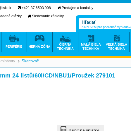
itsk.sk
+421 37 6503 908
Predajne a kontakty
ladené otázky
Sledovanie zásielky
Klikni SEM pre podrobné vyhľadáv
ČIERNA
MALÁ BIELA
VEĽKÁ BIELA
PERIFÉRIE
HERNÁ ZÓNA
TECHNIKA
TECHNIKA
TECHNIKA
aminátory
Skartovač
>
 mm 24 listů/60l/CD/NBU1/Proužek 279101
Kúpiť na splátky.