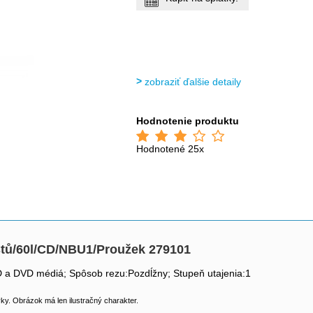
zobraziť ďalšie detaily
Hodnotenie produktu
Hodnotené 25x
stů/60l/CD/NBU1/Proužek 279101
CD a DVD médiá; Spôsob rezu:Pozdĺžny; Stupeň utajenia:1
y. Obrázok má len ilustračný charakter.