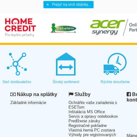
Prejsť na vrch stránky...
Sieť dodávateľov
Široký sortiment
Rýchle doručenie
Nákup na splátky
Služby
Bu
kont
Základné informácie
Ochráňte vaše zariadenia s
ESETom
Inštalácia MS Office
Servis a opravy notebookov
Predĺženie záruky
Registračné pokladne
Vlastná herná PC zostava
Výhody pre registrovaných
Mám