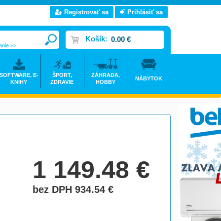
Registrovať sa
Prihlásiť sa
Košík:
0.00 €
anie >>
SOFTWARE, E-
ŠPORT,
ZÁHRADA,
NÁBYTOK
KNIHY
ZDRAVIE
HOBBY
1 149.48
€
bez DPH 934.54
€
do košíka