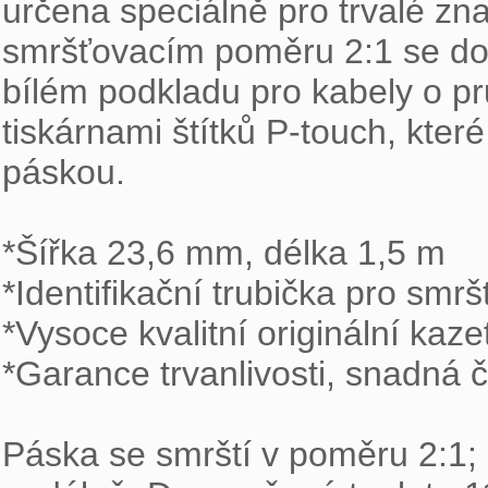
určena speciálně pro trvalé znač
smršťovacím poměru 2:1 se dop
bílém podkladu pro kabely o p
tiskárnami štítků P-touch, kter
páskou.

*Šířka 23,6 mm, délka 1,5 m

*Identifikační trubička pro smršt
*Vysoce kvalitní originální kaze
*Garance trvanlivosti, snadná či
Páska se smrští v poměru 2:1