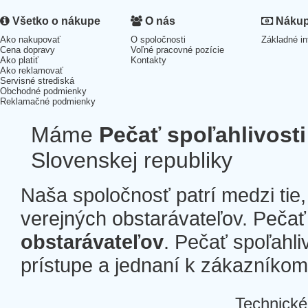
Všetko o nákupe
O nás
Nákup 
Ako nakupovať
O spoločnosti
Základné in
Cena dopravy
Voľné pracovné pozície
Ako platiť
Kontakty
Ako reklamovať
Servisné strediská
Obchodné podmienky
Reklamačné podmienky
Máme
Pečať spoľahlivosti
Slovenskej republiky
Naša spoločnosť patrí medzi tie
verejných obstarávateľov. Pečať 
obstarávateľov
. Pečať spoľahli
prístupe a jednaní k zákazníkom a
Technické