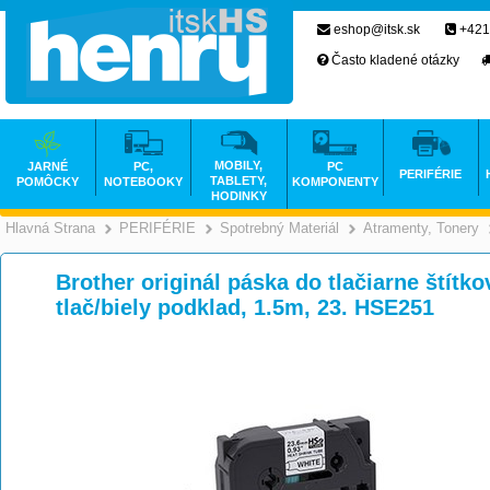
eshop@itsk.sk
+421
Často kladené otázky
MOBILY,
JARNÉ
PC,
PC
PERIFÉRIE
TABLETY,
POMÔCKY
NOTEBOOKY
KOMPONENTY
HODINKY
Hlavná Strana
PERIFÉRIE
Spotrebný Materiál
Atramenty, Tonery
>
>
>
Brother originál páska do tlačiarne štítko
tlač/biely podklad, 1.5m, 23. HSE251