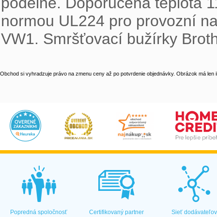
podélně. Doporučená teplota 11
normou UL224 pro provozní napě
VW1. Smršťovací bužírky Brothe
Obchod si vyhradzuje právo na zmenu ceny až po potvrdenie objednávky. Obrázok má len il
Popredná spoločnosť
Certifikovaný partner
Sieť dodávateľo