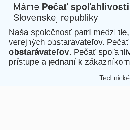
Máme
Pečať spoľahlivosti
Slovenskej republiky
Naša spoločnosť patrí medzi tie
verejných obstarávateľov. Pečať 
obstarávateľov
. Pečať spoľahli
prístupe a jednaní k zákazníkom a
Technické
Â
Â
Â