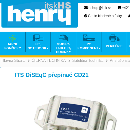
eshop@itsk.sk
+421
Často kladené otázky
MOBILY,
JARNÉ
PC,
PC
PERIFÉRIE
TABLETY,
POMÔCKY
NOTEBOOKY
KOMPONENTY
HODINKY
Hlavná Strana
ČIERNA TECHNIKA
Satelitná Technika
Príslušenst
>
>
ITS DiSEqC přepínač CD21