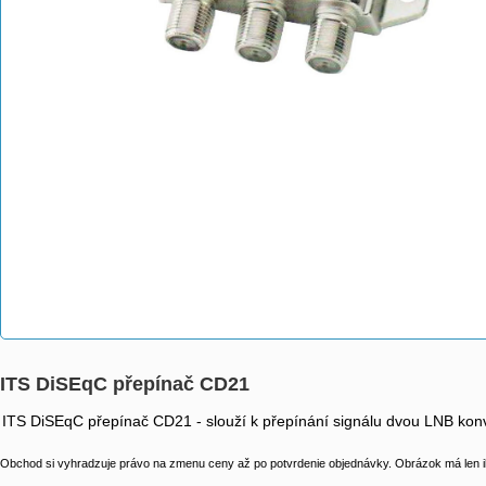
ITS DiSEqC přepínač CD21
ITS DiSEqC přepínač CD21 - slouží k přepínání signálu dvou LNB konve
Obchod si vyhradzuje právo na zmenu ceny až po potvrdenie objednávky. Obrázok má len il