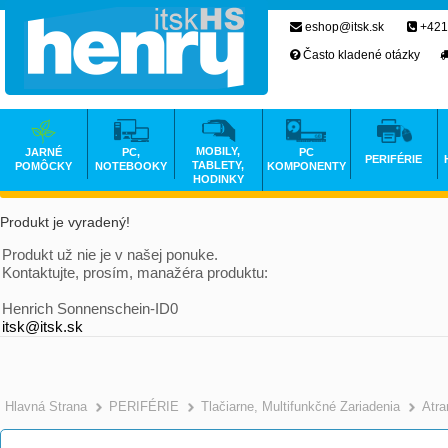
eshop@itsk.sk
+421
Často kladené otázky
MOBILY,
JARNÉ
PC,
PC
PERIFÉRIE
TABLETY,
POMÔCKY
NOTEBOOKY
KOMPONENTY
HODINKY
Produkt je vyradený!
Produkt už nie je v našej ponuke.
Kontaktujte, prosím, manažéra produktu:
Henrich Sonnenschein-ID0
itsk@itsk.sk
Hlavná Strana
PERIFÉRIE
Tlačiarne, Multifunkčné Zariadenia
Atr