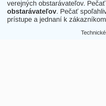
verejných obstarávateľov. Pečať 
obstarávateľov
. Pečať spoľahli
prístupe a jednaní k zákazníkom a
Technické
Â
Â
Â