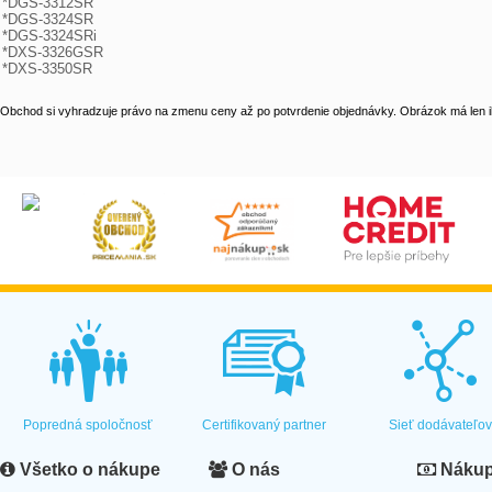
*DGS-3312SR

*DGS-3324SR

*DGS-3324SRi

*DXS-3326GSR

*DXS-3350SR
Obchod si vyhradzuje právo na zmenu ceny až po potvrdenie objednávky. Obrázok má len il
Popredná spoločnosť
Certifikovaný partner
Sieť dodávateľo
Všetko o nákupe
O nás
Nákup 