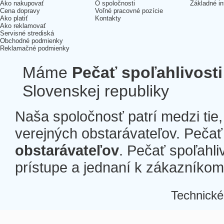
Ako nakupovať
O spoločnosti
Základné in
Cena dopravy
Voľné pracovné pozície
Ako platiť
Kontakty
Ako reklamovať
Servisné strediská
Obchodné podmienky
Reklamačné podmienky
Máme
Pečať spoľahlivosti
Slovenskej republiky
Naša spoločnosť patrí medzi tie
verejných obstarávateľov. Pečať 
obstarávateľov
. Pečať spoľahli
prístupe a jednaní k zákazníkom a
Technické
Â
Â
Â