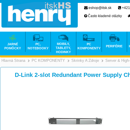
eshop@itsk.sk
+421
Často kladené otázky
MOBILY,
JARNÉ
PC,
PC
PERIFÉRIE
TABLETY,
POMÔCKY
NOTEBOOKY
KOMPONENTY
HODINKY
Hlavná Strana
PC KOMPONENTY
Skrinky A Zdroje
Server & High
>
>
D-Link 2-slot Redundant Power Supply C