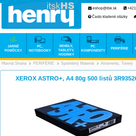
eshop@itsk.sk
+421
Často kladené otázky
MOBILY,
JARNÉ
PC,
PC
PERIFÉRIE
TABLETY,
POMÔCKY
NOTEBOOKY
KOMPONENTY
HODINKY
Hlavná Strana
PERIFÉRIE
Spotrebný Materiál
Atramenty, Tonery
>
>
>
XEROX ASTRO+, A4 80g 500 listů 3R9352