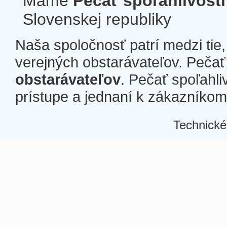
Máme
Pečať spoľahlivosti
Slovenskej republiky
Naša spoločnosť patrí medzi tie
verejných obstarávateľov. Pečať 
obstarávateľov
. Pečať spoľahli
prístupe a jednaní k zákazníkom a
Technické
Â
Â
Â