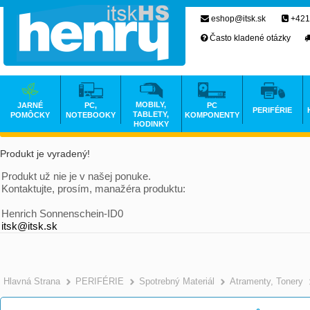
eshop@itsk.sk
+421
Často kladené otázky
MOBILY,
JARNÉ
PC,
PC
PERIFÉRIE
TABLETY,
POMÔCKY
NOTEBOOKY
KOMPONENTY
HODINKY
Produkt je vyradený!
Produkt už nie je v našej ponuke.
Kontaktujte, prosím, manažéra produktu:
Henrich Sonnenschein-ID0
itsk@itsk.sk
Hlavná Strana
PERIFÉRIE
Spotrebný Materiál
Atramenty, Tonery