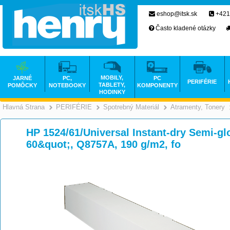
eshop@itsk.sk
+421
Často kladené otázky
MOBILY,
JARNÉ
PC,
PC
PERIFÉRIE
TABLETY,
POMÔCKY
NOTEBOOKY
KOMPONENTY
HODINKY
Hlavná Strana
PERIFÉRIE
Spotrebný Materiál
Atramenty, Tonery
>
>
>
HP 1524/61/Universal Instant-dry Semi-gl
60&quot;, Q8757A, 190 g/m2, fo