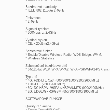
Bezdrátové standardy

* IEEE 802.11b/g/n 2.4GHz

Frekvence

* 2.4GHz

Signální rychlost

* 300Mbps at 2.4GHz

Vysílací výkon

* CE: <20dBm(2.4GHz)

Bezsrátové funkce

* Enable/Disable Wireless Radio, WDS Bridge, WMM,

* Wireless Statistics

Zabezpečení bezdrátové sítě

* 64/128-bit WEP, WPA/WPA2, WPA-PSK/WPA2-PSK encry
Typ sítě

* 4G: FDD-LTE Cat4 (800/900/1800/2100/2600MHz)

* TDD-LTE (2300/2600MHz)

* 3G: DC-HSPA+/HSPA+/HSPA/UMTS (900/2100MHz)

* 2G: EDGE/GPRS/GSM (850/900/1800/1900MHz)

SOFTWAROVÉ FUNKCE

Quality of Service

* Traffic Control(IP QoS)
