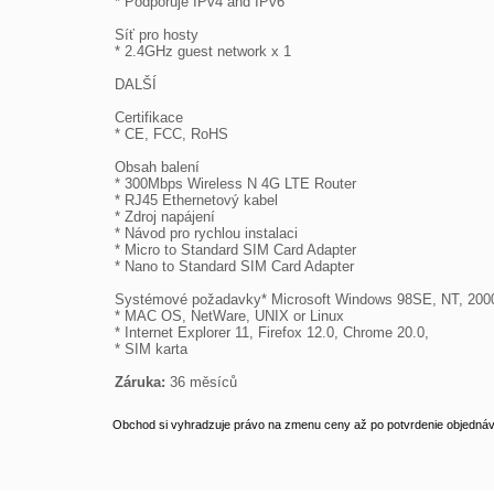
* Podporuje IPv4 and IPv6

Síť pro hosty

* 2.4GHz guest network x 1

DALŠÍ

Certifikace

* CE, FCC, RoHS

Obsah balení

* 300Mbps Wireless N 4G LTE Router

* RJ45 Ethernetový kabel

* Zdroj napájení

* Návod pro rychlou instalaci

* Micro to Standard SIM Card Adapter

* Nano to Standard SIM Card Adapter

Systémové požadavky* Microsoft Windows 98SE, NT, 2000, 
* MAC OS, NetWare, UNIX or Linux

* Internet Explorer 11, Firefox 12.0, Chrome 20.0,

* SIM karta

Záruka:
 36 měsíců
Obchod si vyhradzuje právo na zmenu ceny až po potvrdenie objednávk