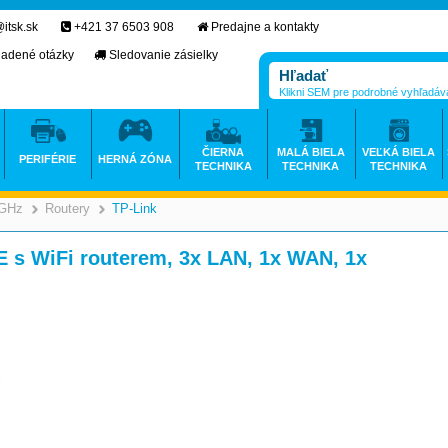
itsk.sk
+421 37 6503 908
Predajne a kontakty
ladené otázky
Sledovanie zásielky
Klikni SEM pre podrobné vyhľadáv
ČIERNA
MALÁ BIELA
VEĽKÁ BIELA
PERIFÉRIE
HERNÁ ZÓNA
TECHNIKA
TECHNIKA
TECHNIKA
 GHz
Routery
TP-Link
>
>
>
s WiFi routerem, 3x LAN, 1x WAN, 1x