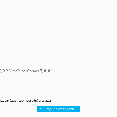
XP, Vista™ or Windows 7, 8, 8.1,

y. Obrázok má len ilustračný charakter.
Prejsť na vrch stránky...