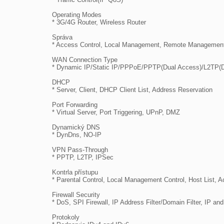
Operating Modes

* 3G/4G Router, Wireless Router

Správa

* Access Control, Local Management, Remote Management
WAN Connection Type

* Dynamic IP/Static IP/PPPoE/PPTP(Dual Access)/L2TP(D
DHCP

* Server, Client, DHCP Client List, Address Reservation

Port Forwarding

* Virtual Server, Port Triggering, UPnP, DMZ

Dynamický DNS

* DynDns, NO-IP

VPN Pass-Through

* PPTP, L2TP, IPSec

Kontrla přístupu

* Parental Control, Local Management Control, Host List,
Firewall Security

* DoS, SPI Firewall, IP Address Filter/Domain Filter, IP a
Protokoly
