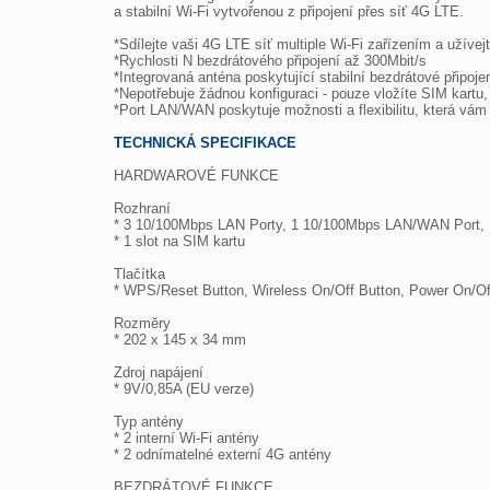
a stabilní Wi-Fi vytvořenou z připojení přes síť 4G LTE.

*Sdílejte vaši 4G LTE síť multiple Wi-Fi zařízením a užívej
*Rychlosti N bezdrátového připojení až 300Mbit/s

*Integrovaná anténa poskytující stabilní bezdrátové připojen
*Nepotřebuje žádnou konfiguraci - pouze vložíte SIM kartu, z
*Port LAN/WAN poskytuje možnosti a flexibilitu, která vám do
TECHNICKÁ SPECIFIKACE
HARDWAROVÉ FUNKCE

Rozhraní

* 3 10/100Mbps LAN Porty, 1 10/100Mbps LAN/WAN Port,

* 1 slot na SIM kartu

Tlačítka

* WPS/Reset Button, Wireless On/Off Button, Power On/Off
Rozměry

* 202 x 145 x 34 mm

Zdroj napájení

* 9V/0,85A (EU verze)

Typ antény

* 2 interní Wi-Fi antény

* 2 odnímatelné externí 4G antény

BEZDRÁTOVÉ FUNKCE
