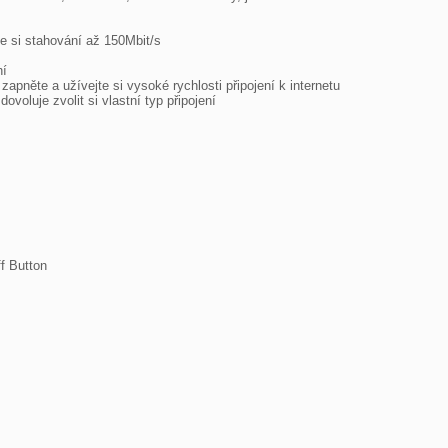
te si stahování až 150Mbit/s

í

apněte a užívejte si vysoké rychlosti připojení k internetu

voluje zvolit si vlastní typ připojení

 Button
