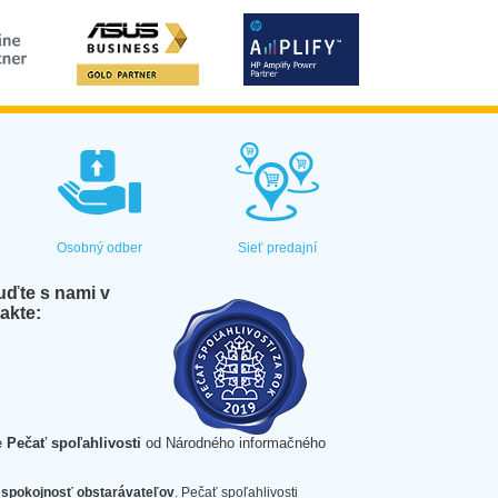
Osobný odber
Sieť predajní
ďte s nami v
akte:
e
Pečať spoľahlivosti
od Národného informačného
spokojnosť obstarávateľov
. Pečať spoľahlivosti