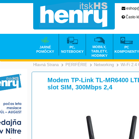
eshop@
Často k
MOBILY,
JARNÉ
PC,
PC
TABLETY,
POMÔCKY
NOTEBOOKY
KOMPONENTY
HODINKY
Hlavná Strana
PERIFÉRIE
Networking
Wi-Fi 2.4
>
>
Modem TP-Link TL-MR6400 LTE 
slot SIM, 300Mbps 2,4