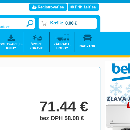
Registrovať sa
Prihlásiť sa
Košík:
0.00 €
anie >>
SOFTWARE, E-
ŠPORT,
ZÁHRADA,
NÁBYTOK
KNIHY
ZDRAVIE
HOBBY
71.44
€
bez DPH 58.08
€