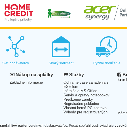
Sieť dodávateľov
Široký sortiment
Rýchle doručenie
Nákup na splátky
Služby
Bu
kont
Základné informácie
Ochráňte vaše zariadenia s
ESETom
Inštalácia MS Office
Servis a opravy notebookov
Predĺženie záruky
Registračné pokladne
Vlastná herná PC zostava
Výhody pre registrovaných
Mám
spoľahlivý parter
verejných obstarávateľov. Pečať spoľahlivosti vyjadruje
vysokú 