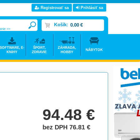
Registrovať sa
Prihlásiť sa
Košík:
0.00 €
anie >>
SOFTWARE, E-
ŠPORT,
ZÁHRADA,
NÁBYTOK
KNIHY
ZDRAVIE
HOBBY
94.48
€
bez DPH 76.81
€