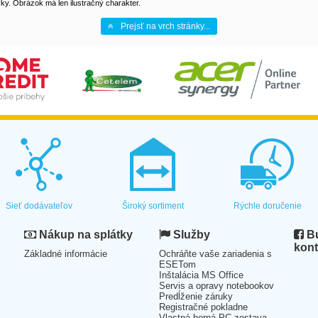
y. Obrázok má len ilustračný charakter.
Prejsť na vrch stránky...
Sieť dodávateľov
Široký sortiment
Rýchle doručenie
Nákup na splátky
Služby
Bu
kont
Základné informácie
Ochráňte vaše zariadenia s
ESETom
Inštalácia MS Office
Servis a opravy notebookov
Predĺženie záruky
Registračné pokladne
Vlastná herná PC zostava