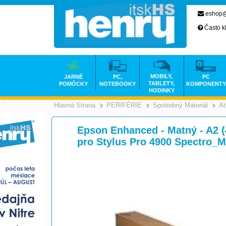
eshop@
Často k
MOBILY,
JARNÉ
PC,
PC
TABLETY,
POMÔCKY
NOTEBOOKY
KOMPONENTY
HODINKY
Hlavná Strana
PERIFÉRIE
Spotrebný Materiál
At
>
>
Epson Enhanced - Matný - A2 (4
pro Stylus Pro 4900 Spectro_