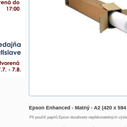
Epson Enhanced - Matný - A2 (420 x 594
Při použití papírů Epson dosáhnete nepřekonatelných výsled