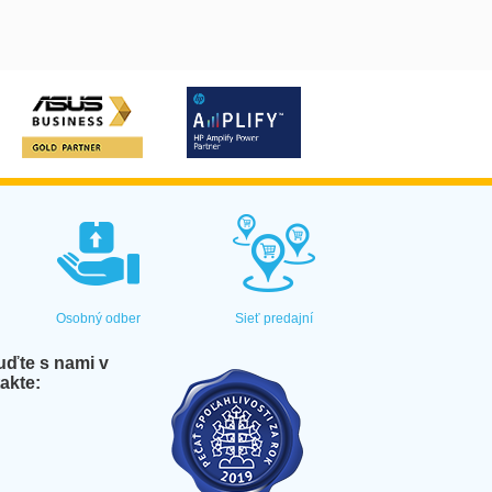
Osobný odber
Sieť predajní
ďte s nami v
akte: