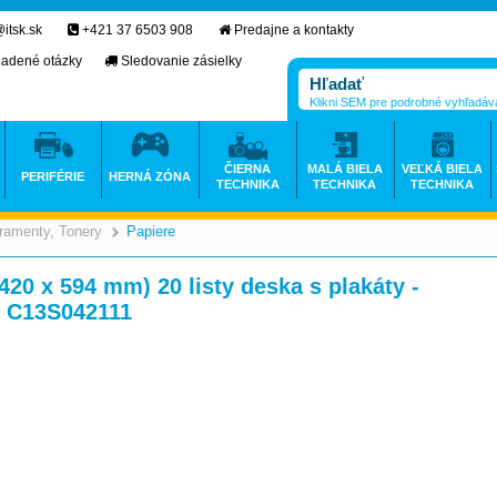
itsk.sk
+421 37 6503 908
Predajne a kontakty
ladené otázky
Sledovanie zásielky
Klikni SEM pre podrobné vyhľadáv
ČIERNA
MALÁ BIELA
VEĽKÁ BIELA
PERIFÉRIE
HERNÁ ZÓNA
TECHNIKA
TECHNIKA
TECHNIKA
ramenty, Tonery
Papiere
>
>
20 x 594 mm) 20 listy deska s plakáty -
M C13S042111