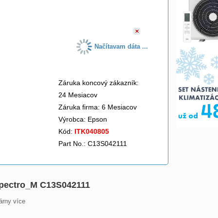
do košíka
Načítavam dáta ...
Záruka koncový zákazník:
24 Mesiacov
Záruka firma: 6 Mesiacov
Výrobca:
Epson
Kód:
ITK040805
Part No.: C13S042111
 Spectro_M C13S042111
árny více