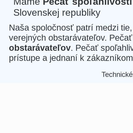
Máme
Pečať spoľahlivosti
Slovenskej republiky
Naša spoločnosť patrí medzi tie
verejných obstarávateľov. Pečať 
obstarávateľov
. Pečať spoľahli
prístupe a jednaní k zákazníkom a
Technické
Â
Â
Â