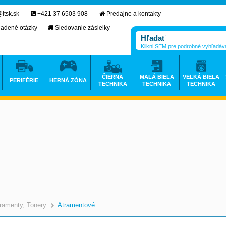
itsk.sk
+421 37 6503 908
Predajne a kontakty
ladené otázky
Sledovanie zásielky
Klikni SEM pre podrobné vyhľadáv
ČIERNA
MALÁ BIELA
VEĽKÁ BIELA
PERIFÉRIE
HERNÁ ZÓNA
TECHNIKA
TECHNIKA
TECHNIKA
ramenty, Tonery
Atramentové