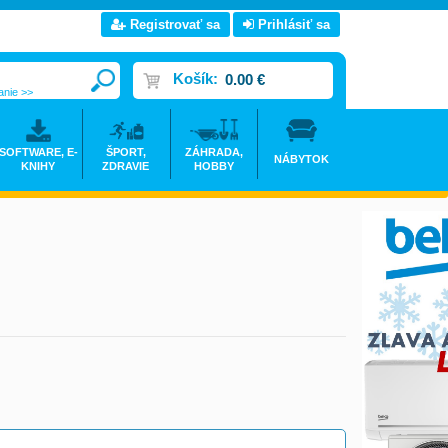
Registrovať sa
Prihlásiť sa
Košík:
0.00 €
anie >>
SOFTWARE, E-
ŠPORT,
ZÁHRADA,
NÁBYTOK
KNIHY
ZDRAVIE
HOBBY