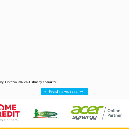
y. Obrázok má len ilustračný charakter.
Prejsť na vrch stránky...