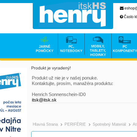
eshop@
Často k
MOBILY,
JARNÉ
PC,
PC
TABLETY,
POMÔCKY
NOTEBOOKY
KOMPONENTY
HODINKY
Produkt je vyradený!
Produkt už nie je v našej ponuke.
Kontaktujte, prosím, manažéra produktu:
Henrich Sonnenschein-ID0
itsk@itsk.sk
Hlavná Strana
PERIFÉRIE
Spotrebný Materiál
At