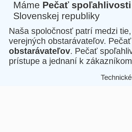
Máme
Pečať spoľahlivosti
Slovenskej republiky
Naša spoločnosť patrí medzi tie
verejných obstarávateľov. Pečať 
obstarávateľov
. Pečať spoľahli
prístupe a jednaní k zákazníkom a
Technické
Â
Â
Â