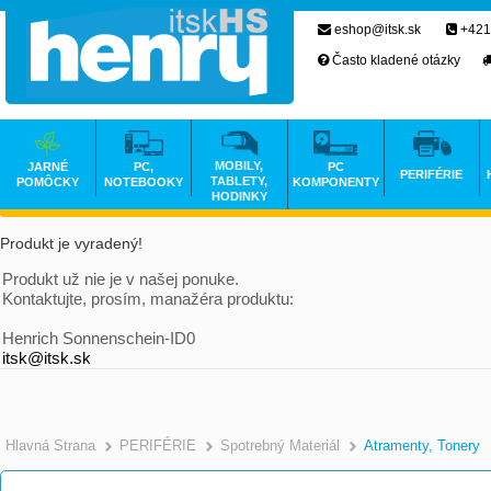
eshop@itsk.sk
+421
Často kladené otázky
MOBILY,
JARNÉ
PC,
PC
PERIFÉRIE
TABLETY,
POMÔCKY
NOTEBOOKY
KOMPONENTY
HODINKY
Produkt je vyradený!
Produkt už nie je v našej ponuke.
Kontaktujte, prosím, manažéra produktu:
Henrich Sonnenschein-ID0
itsk@itsk.sk
Hlavná Strana
PERIFÉRIE
Spotrebný Materiál
Atramenty, Tonery