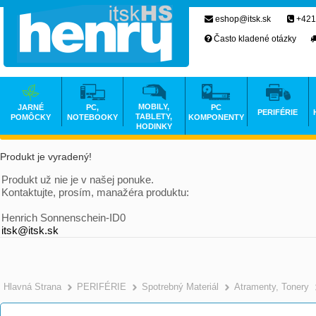
eshop@itsk.sk
+421
Často kladené otázky
MOBILY,
JARNÉ
PC,
PC
PERIFÉRIE
TABLETY,
POMÔCKY
NOTEBOOKY
KOMPONENTY
HODINKY
Produkt je vyradený!
Produkt už nie je v našej ponuke.
Kontaktujte, prosím, manažéra produktu:
Henrich Sonnenschein-ID0
itsk@itsk.sk
Hlavná Strana
PERIFÉRIE
Spotrebný Materiál
Atramenty, Tonery