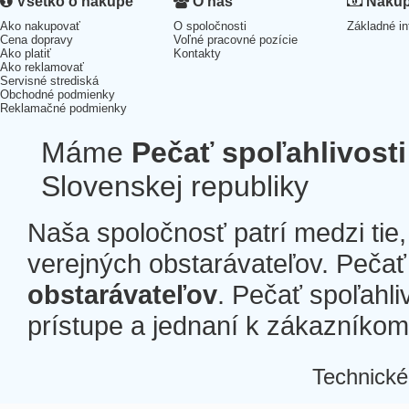
Všetko o nákupe
O nás
Nákup 
Ako nakupovať
O spoločnosti
Základné in
Cena dopravy
Voľné pracovné pozície
Ako platiť
Kontakty
Ako reklamovať
Servisné strediská
Obchodné podmienky
Reklamačné podmienky
Máme
Pečať spoľahlivosti
Slovenskej republiky
Naša spoločnosť patrí medzi tie
verejných obstarávateľov. Pečať 
obstarávateľov
. Pečať spoľahli
prístupe a jednaní k zákazníkom a
Technické
Â
Â