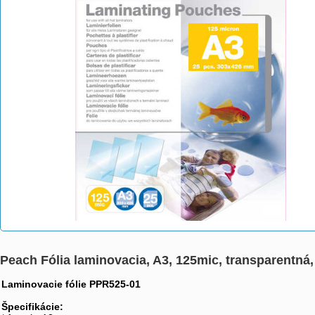
Peach Fólia laminovacia, A3, 125mic, transparentná,
Laminovacie fólie PPR525-01
Špecifikácie: