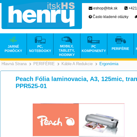
eshop@itsk.sk
+421
Často kladené otázky
MOBILY,
JARNÉ
PC,
PC
PERIFÉRIE
TABLETY,
POMÔCKY
NOTEBOOKY
KOMPONENTY
HODINKY
Hlavná Strana
PERIFÉRIE
Káble A Redukcie
Ergonómia
>
>
>
Peach Fólia laminovacia, A3, 125mic, tran
PPR525-01