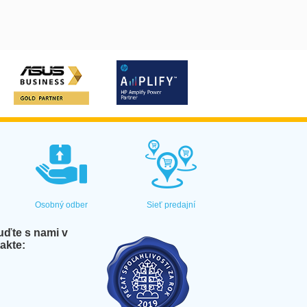
Osobný odber
Sieť predajní
ďte s nami v
akte: