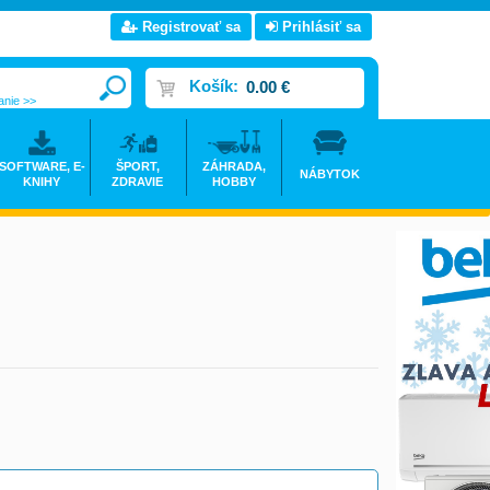
Registrovať sa
Prihlásiť sa
Košík:
0.00 €
anie >>
SOFTWARE, E-
ŠPORT,
ZÁHRADA,
NÁBYTOK
KNIHY
ZDRAVIE
HOBBY