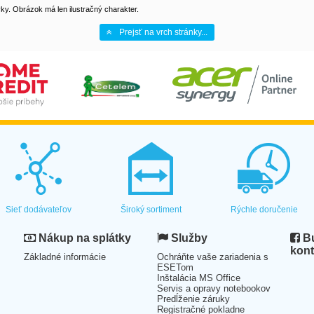
y. Obrázok má len ilustračný charakter.
Prejsť na vrch stránky...
Sieť dodávateľov
Široký sortiment
Rýchle doručenie
Nákup na splátky
Služby
Bu
kont
Základné informácie
Ochráňte vaše zariadenia s
ESETom
Inštalácia MS Office
Servis a opravy notebookov
Predĺženie záruky
Registračné pokladne