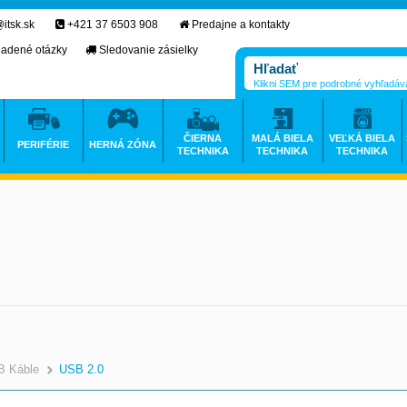
itsk.sk
+421 37 6503 908
Predajne a kontakty
ladené otázky
Sledovanie zásielky
Klikni SEM pre podrobné vyhľadáv
ČIERNA
MALÁ BIELA
VEĽKÁ BIELA
PERIFÉRIE
HERNÁ ZÓNA
TECHNIKA
TECHNIKA
TECHNIKA
B Káble
USB 2.0