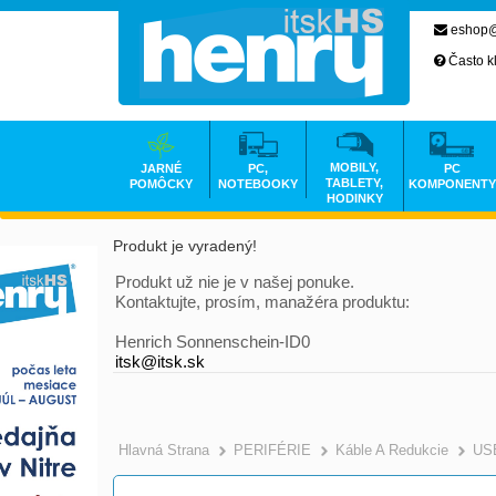
eshop@
Často k
MOBILY,
JARNÉ
PC,
PC
TABLETY,
POMÔCKY
NOTEBOOKY
KOMPONENTY
HODINKY
Produkt je vyradený!
Produkt už nie je v našej ponuke.
Kontaktujte, prosím, manažéra produktu:
Henrich Sonnenschein-ID0
itsk@itsk.sk
Hlavná Strana
PERIFÉRIE
Káble A Redukcie
US